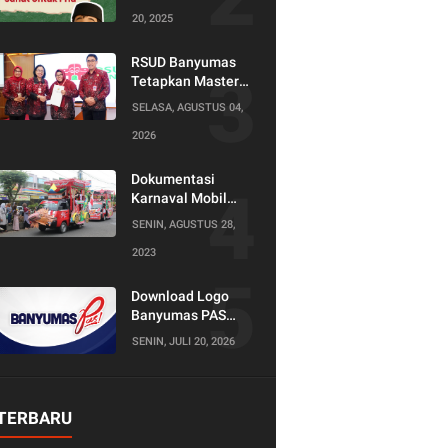
20, 2025
RSUD Banyumas
Tetapkan Master
Konselor dan
SELASA, AGUSTUS 04,
Konselor SKS,
2026
Perkuat Peran
Keluarga dalam
Layanan
Dokumentasi
Kesehatan
Karnaval Mobil
Hias Tahun 2023
SENIN, AGUSTUS 28,
2023
Download Logo
Banyumas PAS
(Produktif Adil dan
SENIN, JULI 20, 2026
Sejahtera)
TERBARU