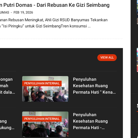
 Putri Domas - Dari Rebusan Ke Gizi Seimbang
YUMAS
FEB 19, 2026
nan Rebusan Meningkat, Ahli Gizi RSUD Banyumas Tekankan
 “Isi Piringku” untuk Gizi SeimbangTren konsumsi ...
VIEW ALL
longan
Penyuluhan
PENYULUHAN INTERNAL
umah
Kesehatan Ruang
it dalam
Permata Hati " Kenali
ri Anak
Tanda dan Bahaya
6
Bayi Baru Lahir."
Penyuluhan
PENYULUHAN INTERNAL
ang
Kesehatan Ruang
dukung
Permata Hati -
bang
Pengasuh Keluarga