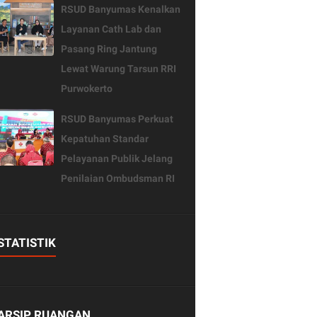
RSUD Banyumas Kenalkan
Layanan Cath Lab dan
Pasang Ring Jantung
Lewat Warung Tarsun RRI
Purwokerto
RSUD Banyumas Perkuat
Kepatuhan Standar
Pelayanan Publik Jelang
Penilaian Ombudsman RI
STATISTIK
ARSIP RUANGAN