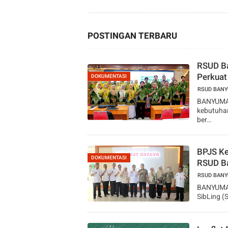
Hep
POSTINGAN TERBARU
RSUD B
Perkuat
DOKUMENTASI
RSUD BAN
BANYUMAS 
kebutuha
ber…
BPJS Ke
DOKUMENTASI
RSUD Ba
RSUD BAN
BANYUMAS
SibLing (