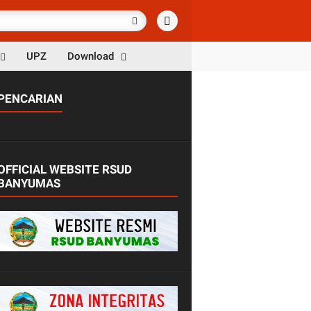
UPZ
Download
PENCARIAN
OFFICIAL WEBSITE RSUD
BANYUMAS
OKUMENTASI
okumentasi Kirab Pusaka Hari Jadi K
anyumas Ke 454 Tahun 2025