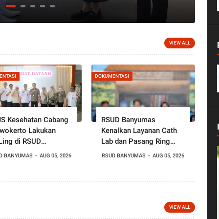
VIEW ALL
ENTASI
DOKUMENTASI
S Kesehatan Cabang
RSUD Banyumas
wokerto Lakukan
Kenalkan Layanan Cath
Ling di RSUD
Lab dan Pasang Ring
yumas, Pastikan
Jantung Lewat Warung
D BANYUMAS
AUG 05, 2026
RSUD BANYUMAS
AUG 05, 2026
u Layanan JKN
Tarsun RRI Purwokerto
VIEW ALL