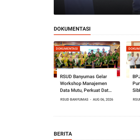
DOKUMENTASI
DOKUMENTASI
DOKUM
RSUD Banyumas Gelar
BPJ
Workshop Manajemen
Pur
Data Mutu, Perkuat Data
Sib
sebagai Dasar Perbaikan
Ban
RSUD BANYUMAS
AUG 06, 2026
RSU
Pelayanan
Mut
BERITA