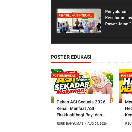
Optimal Bayi 
Lahir Rendah 
Penyuluhan
pada Ibu dan
PENYULUHAN INTERNAL
Kesehatan Ins
Keluarga di R
Rawat Jalan "
Prognas TB - 
Tanda dan Gej
POSTER EDUKASI
POSTER EDUKASI
POSTER
Pekan ASI Sedunia 2026,
Mem
Kenali Manfaat ASI
Hep
Eksklusif bagi Bayi dan
Ken
Ibu
Men
RSUD BANYUMAS
AUG 04, 2026
RSU
Pen