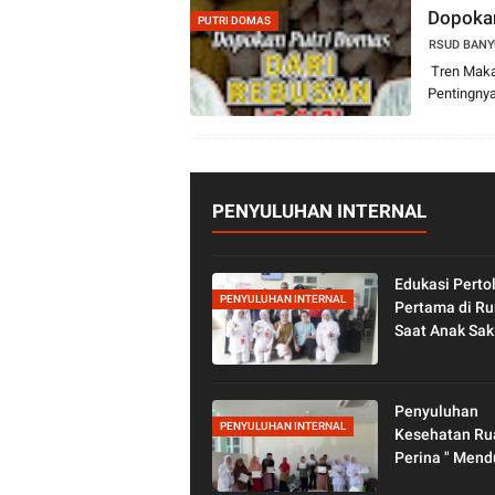
Dopokan
PUTRI DOMAS
RSUD BAN
Tren Maka
Pentingnya
PENYULUHAN INTERNAL
Edukasi Perto
PENYULUHAN INTERNAL
Pertama di R
Saat Anak Sak
Peringatan Ha
Nasional 202
Penyuluhan
PENYULUHAN INTERNAL
Kesehatan Ru
Perina " Men
Tumbuh Kem