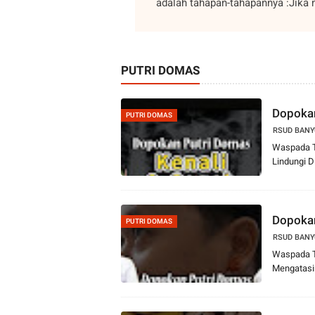
adalah tahapan-tahapannya :Jika 
PUTRI DOMAS
Dopokan
PUTRI DOMAS
RSUD BAN
Waspada TB
Lindungi Di
Dopokan
PUTRI DOMAS
RSUD BAN
Waspada Te
Mengatasin