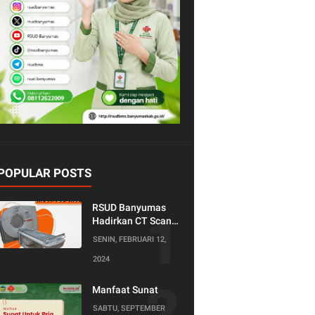
POPULAR POSTS
RSUD Banyumas
Hadirkan CT Scan
128 Slice!
SENIN, FEBRUARI 12,
Teknologi Terkini
2024
untuk Pemeriksaan
yang Lebih
Nyaman dan
Manfaat Sunat
Akurat.
SABTU, SEPTEMBER