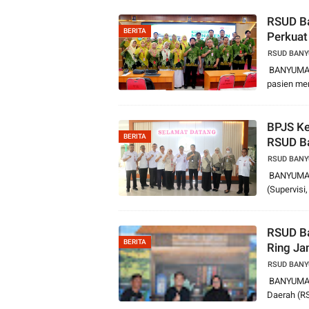
RSUD B
BERITA
Perkuat
RSUD BAN
BANYUMAS 
pasien mem
BPJS Ke
BERITA
RSUD Ba
RSUD BAN
BANYUMAS 
(Supervisi
RSUD Ba
BERITA
Ring Ja
RSUD BAN
BANYUMAS 
Daerah (R