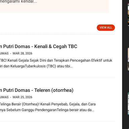
mengalami kendal...
VIEW ALL
 Putri Domas - Kenali & Cegah TBC
YUMAS
MAR 28, 2026
C! Kenali Gejala Sejak Dini dan Terapkan Pencegahan Efektif untuk
ri dan KeluargaTuberkulosis (TBC) atau tibi...
 Putri Domas - Teleren (otorrhea)
YUMAS
MAR 25, 2026
linga Berair (Otorrhea)! Kenali Penyebab, Gejala, dan Cara
ya Sebelum Ganggu PendengaranTelinga berair atau da...