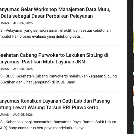
anyumas Gelar Workshop Manajemen Data Mutu,
 Data sebagai Dasar Perbaikan Pelayanan
YUMAS
AUG 06, 2026
- Pelayanan yang semakin aman, efektif, dan sesuai kebutuhan
butuhkan proses evaluasi yang didukung data ...
sehatan Cabang Purwokerto Lakukan SibLing di
nyumas, Pastikan Mutu Layanan JKN
YUMAS
AUG 05, 2026
- BPJS Kesehatan Cabang Purwokerto melakukan kegiatan SibLing
, Buktikan dan Lihat Langsung) di RSUD Bany...
nyumas Kenalkan Layanan Cath Lab dan Pasang
ntung Lewat Warung Tarsun RRI Purwokerto
YUMAS
AUG 05, 2026
- Kabar baik bagi masyarakat Banyumas Raya. Rumah Sakit Umum
SUD) Banyumas terus berupaya mendekatkan laya...