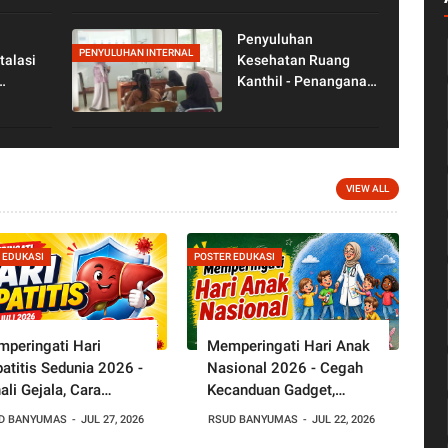
Berat
(BBLR)
Penyuluhan
PENYULUHAN INTERNAL
talasi
Kesehatan Ruang
umah."
Kanthil - Penanganan
Kenali
Demam Pada Anak
ala TB "
VIEW ALL
 EDUKASI
POSTER EDUKASI
peringati Hari
Memperingati Hari Anak
atitis Sedunia 2026 -
Nasional 2026 - Cegah
ali Gejala, Cara
Kecanduan Gadget,
cegah, dan
Wujudkan Anak Sehat
D BANYUMAS
JUL 27, 2026
RSUD BANYUMAS
JUL 22, 2026
tingnya Vaksin
dan Hebat