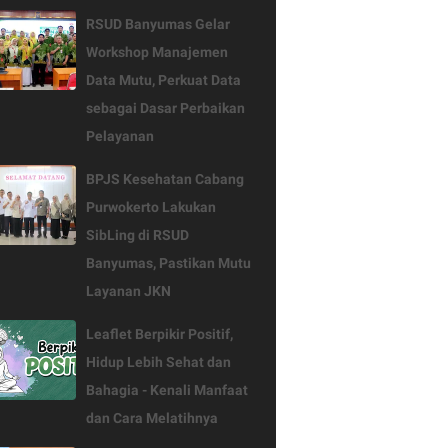
RSUD Banyumas Gelar
Workshop Manajemen
Data Mutu, Perkuat Data
sebagai Dasar Perbaikan
Pelayanan
BPJS Kesehatan Cabang
Purwokerto Lakukan
SibLing di RSUD
Banyumas, Pastikan Mutu
Layanan JKN
Leaflet Berpikir Positif,
Hidup Lebih Sehat dan
Bahagia - Kenali Manfaat
dan Cara Melatihnya