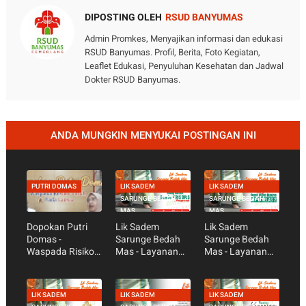
DIPOSTING OLEH
RSUD BANYUMAS
Admin Promkes, Menyajikan informasi dan edukasi
RSUD Banyumas. Profil, Berita, Foto Kegiatan,
Leaflet Edukasi, Penyuluhan Kesehatan dan Jadwal
Dokter RSUD Banyumas.
ANDA MUNGKIN MENYUKAI POSTINGAN INI
PUTRI DOMAS
LIK SADEM
LIK SADEM
SARUNGE BEDAH
SARUNGE BEDAH
MAS
MAS
Dopokan Putri
Lik Sadem
Lik Sadem
Domas -
Sarunge Bedah
Sarunge Bedah
Waspada Risiko
Mas - Layanan
Mas - Layanan
Jatuh Pada
Ruang Kanthil
Ruang Wijaya
Lansia
Kusuma
LIK SADEM
LIK SADEM
LIK SADEM