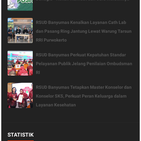
RSUD Banyumas Kenalkan Layanan Cath Lab
dan Pasang Ring Jantung Lewat Warung Tarsun
RRI Purwokerto
RSUD Banyumas Perkuat Kepatuhan Standar
Pelayanan Publik Jelang Penilaian Ombudsman
RI
RSUD Banyumas Tetapkan Master Konselor dan
Konselor SKS, Perkuat Peran Keluarga dalam
Layanan Kesehatan
STATISTIK