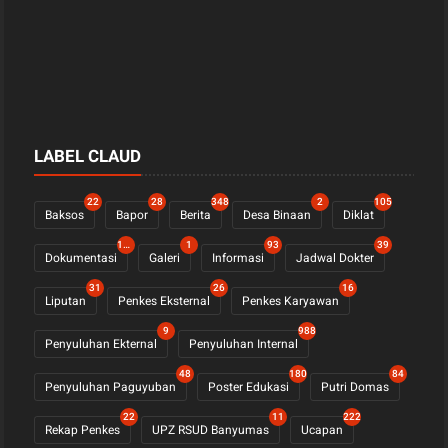
LABEL CLAUD
22
28
348
2
105
Baksos
Bapor
Berita
Desa Binaan
Diklat
1122
1
93
39
Dokumentasi
Galeri
Informasi
Jadwal Dokter
31
26
16
Liputan
Penkes Eksternal
Penkes Karyawan
9
988
Penyuluhan Ekternal
Penyuluhan Internal
48
180
84
Penyuluhan Paguyuban
Poster Edukasi
Putri Domas
22
11
222
Rekap Penkes
UPZ RSUD Banyumas
Ucapan