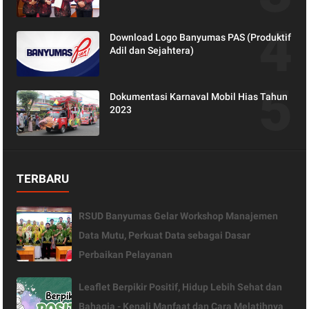
Peran Keluarga dalam Layanan
Kesehatan
Download Logo Banyumas PAS (Produktif
Adil dan Sejahtera)
Dokumentasi Karnaval Mobil Hias Tahun
2023
TERBARU
RSUD Banyumas Gelar Workshop Manajemen
Data Mutu, Perkuat Data sebagai Dasar
Perbaikan Pelayanan
Leaflet Berpikir Positif, Hidup Lebih Sehat dan
Bahagia - Kenali Manfaat dan Cara Melatihnya