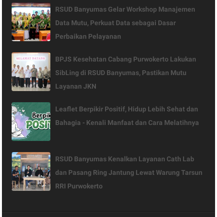
RSUD Banyumas Gelar Workshop Manajemen
Data Mutu, Perkuat Data sebagai Dasar
Perbaikan Pelayanan
BPJS Kesehatan Cabang Purwokerto Lakukan
SibLing di RSUD Banyumas, Pastikan Mutu
Layanan JKN
Leaflet Berpikir Positif, Hidup Lebih Sehat dan
Bahagia - Kenali Manfaat dan Cara Melatihnya
RSUD Banyumas Kenalkan Layanan Cath Lab
dan Pasang Ring Jantung Lewat Warung Tarsun
RRI Purwokerto