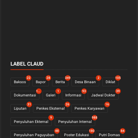
LABEL CLAUD
22
28
349
2
105
Baksos
Bapor
Berita
Desa Binaan
Diklat
1123
1
93
39
Dokumentasi
Galeri
Informasi
Jadwal Dokter
31
26
16
Liputan
Penkes Eksternal
Penkes Karyawan
9
988
Penyuluhan Ekternal
Penyuluhan Internal
48
180
84
Penyuluhan Paguyuban
Poster Edukasi
Putri Domas