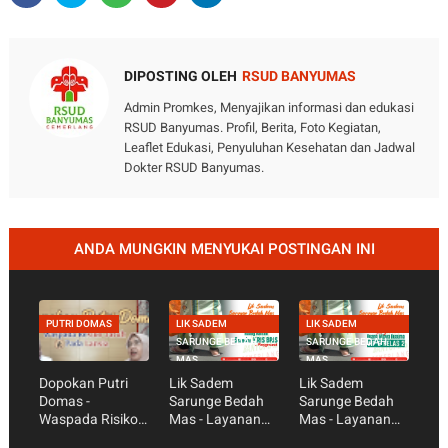
DIPOSTING OLEH
RSUD BANYUMAS
Admin Promkes, Menyajikan informasi dan edukasi
RSUD Banyumas. Profil, Berita, Foto Kegiatan,
Leaflet Edukasi, Penyuluhan Kesehatan dan Jadwal
Dokter RSUD Banyumas.
ANDA MUNGKIN MENYUKAI POSTINGAN INI
PUTRI DOMAS
LIK SADEM
LIK SADEM
SARUNGE BEDAH
SARUNGE BEDAH
MAS
MAS
Dopokan Putri
Lik Sadem
Lik Sadem
Domas -
Sarunge Bedah
Sarunge Bedah
Waspada Risiko
Mas - Layanan
Mas - Layanan
Jatuh Pada
Ruang Kanthil
Ruang Wijaya