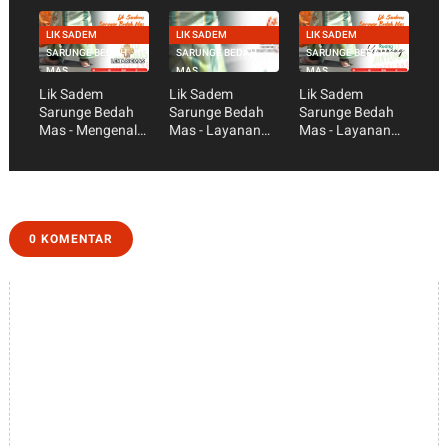
Lansia
Kusuma
LIK SADEM
LIK SADEM
LIK SADEM
SARUNGE BEDAH
SARUNGE BEDAH
SARUNGE BEDAH
MAS
MAS
MAS
Lik Sadem
Lik Sadem
Lik Sadem
Sarunge Bedah
Sarunge Bedah
Sarunge Bedah
Mas - Mengenal
Mas - Layanan
Mas - Layanan
Lemari Emas
Hemodialisis
Ruang Kemuning
0 KOMENTAR