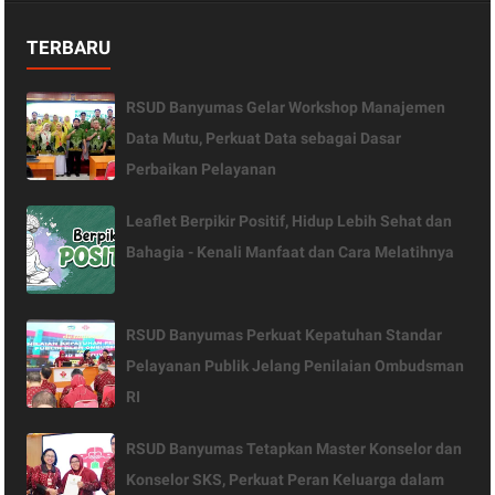
TERBARU
RSUD Banyumas Gelar Workshop Manajemen
Data Mutu, Perkuat Data sebagai Dasar
Perbaikan Pelayanan
Leaflet Berpikir Positif, Hidup Lebih Sehat dan
Bahagia - Kenali Manfaat dan Cara Melatihnya
RSUD Banyumas Perkuat Kepatuhan Standar
Pelayanan Publik Jelang Penilaian Ombudsman
RI
RSUD Banyumas Tetapkan Master Konselor dan
Konselor SKS, Perkuat Peran Keluarga dalam