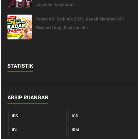
Layanan Kesehatan
Pekan ASI Sedunia 2026, Kenali Manfaat ASI
Eksklusif bagi Bayi dan Ibu
STATISTIK
ARSIP RUANGAN
IBS
IGD
IPJ
IRM