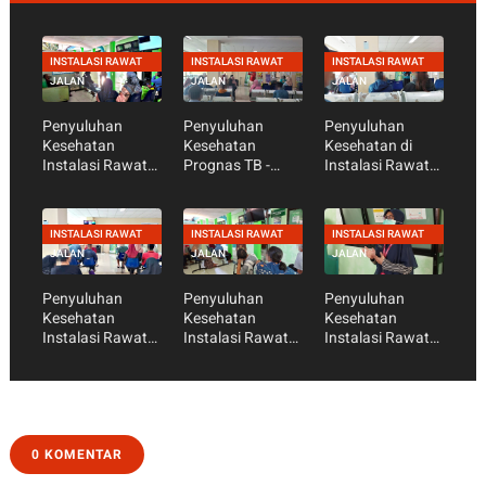
INSTALASI RAWAT
INSTALASI RAWAT
INSTALASI RAWAT
JALAN
JALAN
JALAN
Penyuluhan
Penyuluhan
Penyuluhan
Kesehatan
Kesehatan
Kesehatan di
Instalasi Rawat
Prognas TB -
Instalasi Rawat
Jalan " Kenali
Instalasi Rawat
Jalan - " Cegah
Tanda dan Gejala
Jalan " Kenali
PTM dengan
TB dan
Tanda dan Gejala
CERDIK."
INSTALASI RAWAT
INSTALASI RAWAT
INSTALASI RAWAT
Pencegahanya "
TB Paru "
JALAN
JALAN
JALAN
Penyuluhan
Penyuluhan
Penyuluhan
Kesehatan
Kesehatan
Kesehatan
Instalasi Rawat
Instalasi Rawat
Instalasi Rawat
Jalan dan
Jalan - Prognas
Jalan - Cegah
Prognas - TB
TB
PTM Hipertensi
Paru
0 KOMENTAR