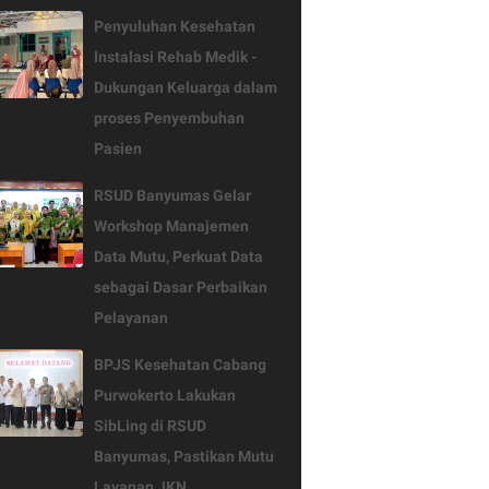
Penyuluhan Kesehatan
Instalasi Rehab Medik -
Dukungan Keluarga dalam
proses Penyembuhan
Pasien
RSUD Banyumas Gelar
Workshop Manajemen
Data Mutu, Perkuat Data
sebagai Dasar Perbaikan
Pelayanan
BPJS Kesehatan Cabang
Purwokerto Lakukan
SibLing di RSUD
Banyumas, Pastikan Mutu
Layanan JKN