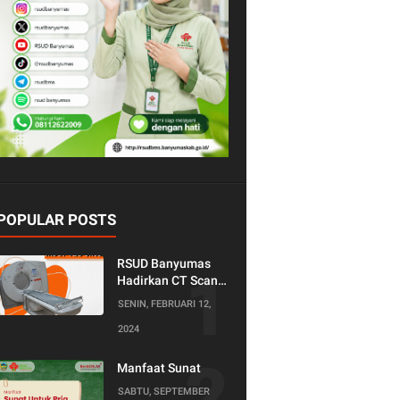
POPULAR POSTS
RSUD Banyumas
Hadirkan CT Scan
128 Slice!
SENIN, FEBRUARI 12,
Teknologi Terkini
2024
untuk Pemeriksaan
yang Lebih
Nyaman dan
Manfaat Sunat
Akurat.
SABTU, SEPTEMBER