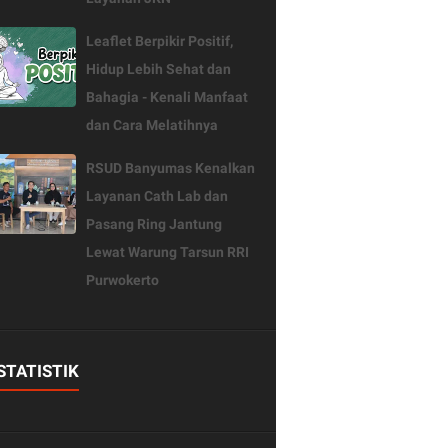
Leaflet Berpikir Positif,
Hidup Lebih Sehat dan
Bahagia - Kenali Manfaat
dan Cara Melatihnya
RSUD Banyumas Kenalkan
Layanan Cath Lab dan
Pasang Ring Jantung
Lewat Warung Tarsun RRI
Purwokerto
STATISTIK