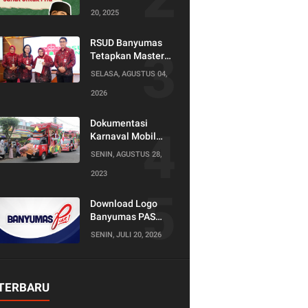
20, 2025
RSUD Banyumas
Tetapkan Master
Konselor dan
SELASA, AGUSTUS 04,
Konselor SKS,
2026
Perkuat Peran
Keluarga dalam
Layanan
Dokumentasi
Kesehatan
Karnaval Mobil
Hias Tahun 2023
SENIN, AGUSTUS 28,
2023
Download Logo
Banyumas PAS
(Produktif Adil dan
SENIN, JULI 20, 2026
Sejahtera)
TERBARU