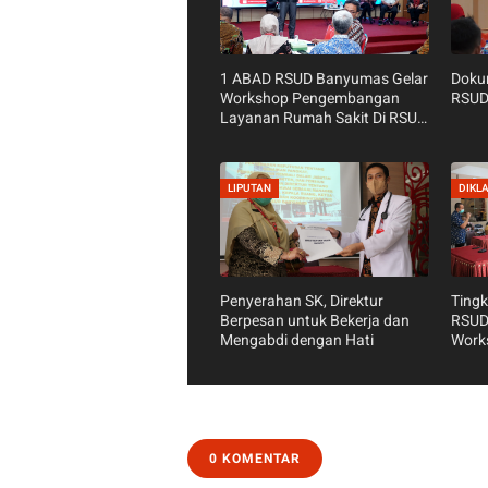
1 ABAD RSUD Banyumas Gelar
Doku
Workshop Pengembangan
RSUD
Layanan Rumah Sakit Di RSUD
Banyumas
LIPUTAN
DIKL
Penyerahan SK, Direktur
Tingk
Berpesan untuk Bekerja dan
RSUD
Mengabdi dengan Hati
Work
0 KOMENTAR