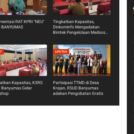
mentasi RAT KPRI "NEU"
Tingkatkan Kapasitas,
 BANYUMAS
Dinkominfo Mengadakan
Bimtek Pengelolaan Medsos
Pemerintah
AT
LIPUTAN
atkan Kapasitas, K3RS
Partisipasi TTMD di Desa
 Banyumas Gelar
Krajan, RSUD Banyumas
shop
adakan Pengobatan Gratis