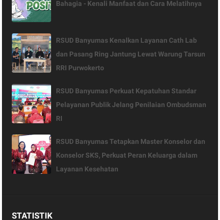
Bahagia - Kenali Manfaat dan Cara Melatihnya
RSUD Banyumas Kenalkan Layanan Cath Lab
dan Pasang Ring Jantung Lewat Warung Tarsun
RRI Purwokerto
RSUD Banyumas Perkuat Kepatuhan Standar
Pelayanan Publik Jelang Penilaian Ombudsman
RI
RSUD Banyumas Tetapkan Master Konselor dan
Konselor SKS, Perkuat Peran Keluarga dalam
Layanan Kesehatan
STATISTIK