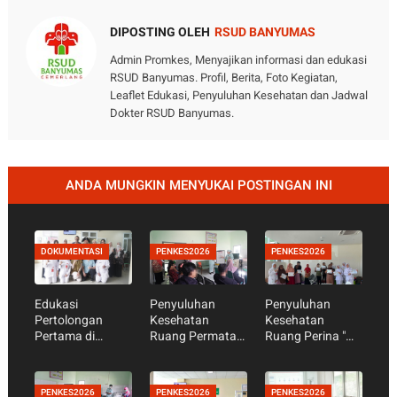
DIPOSTING OLEH
RSUD BANYUMAS
Admin Promkes, Menyajikan informasi dan edukasi
RSUD Banyumas. Profil, Berita, Foto Kegiatan,
Leaflet Edukasi, Penyuluhan Kesehatan dan Jadwal
Dokter RSUD Banyumas.
ANDA MUNGKIN MENYUKAI POSTINGAN INI
DOKUMENTASI
PENKES2026
PENKES2026
Edukasi
Penyuluhan
Penyuluhan
Pertolongan
Kesehatan
Kesehatan
Pertama di
Ruang Permata
Ruang Perina "
Rumah Saat
Hati " Kenali
Mendukung
Anak Sakit dalam
Tanda dan
Tumbuh
Peringatan Hari
Bahaya Bayi
Kembang
PENKES2026
PENKES2026
PENKES2026