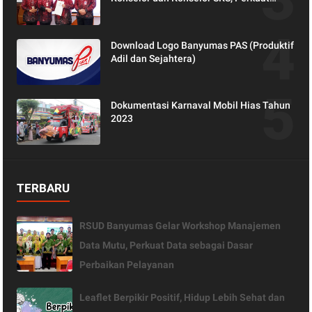
Peran Keluarga dalam Layanan
Kesehatan
Download Logo Banyumas PAS (Produktif
Adil dan Sejahtera)
Dokumentasi Karnaval Mobil Hias Tahun
2023
TERBARU
RSUD Banyumas Gelar Workshop Manajemen
Data Mutu, Perkuat Data sebagai Dasar
Perbaikan Pelayanan
Leaflet Berpikir Positif, Hidup Lebih Sehat dan