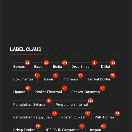
LABEL CLAUD
22
28
348
2
105
Baksos
Bapor
Berita
Desa Binaan
Diklat
1122
1
93
39
Dokumentasi
Galeri
Informasi
Jadwal Dokter
31
26
16
Liputan
Penkes Eksternal
Penkes Karyawan
9
988
Penyuluhan Ekternal
Penyuluhan Internal
48
180
84
Penyuluhan Paguyuban
Poster Edukasi
Putri Domas
22
11
222
Rekap Penkes
UPZ RSUD Banyumas
Ucapan