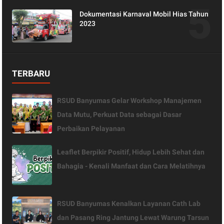
Dokumentasi Karnaval Mobil Hias Tahun
2023
TERBARU
RSUD Banyumas Gelar Workshop Manajemen
Data Mutu, Perkuat Data sebagai Dasar
Perbaikan Pelayanan
Leaflet Berpikir Positif, Hidup Lebih Sehat dan
Bahagia - Kenali Manfaat dan Cara Melatihnya
RSUD Banyumas Kenalkan Layanan Cath Lab
dan Pasang Ring Jantung Lewat Warung Tarsun