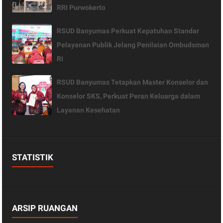
RRI Purwokerto
RSUD Banyumas Perkuat Kepatuhan Standar
Pelayanan Publik Jelang Penilaian Ombudsman
RI
RSUD Banyumas Tetapkan Master Konselor dan
Konselor SKS, Perkuat Peran Keluarga dalam
Layanan Kesehatan
STATISTIK
ARSIP RUANGAN