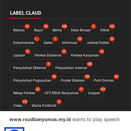
LABEL CLAUD
22
28
348
2
105
Baksos
Bapor
Berita
Desa Binaan
Diklat
1122
1
93
39
Dokumentasi
Galeri
Informasi
Jadwal Dokter
31
26
16
Liputan
Penkes Eksternal
Penkes Karyawan
9
988
Penyuluhan Ekternal
Penyuluhan Internal
48
180
84
Penyuluhan Paguyuban
Poster Edukasi
Putri Domas
22
11
222
Rekap Penkes
UPZ RSUD Banyumas
Ucapan
270
6
Video
Warta Poliklinik
www.rsudbanyumas.my.id
wants to play speech
© COPYRIGHT 2021 -
RSUD BANYUMAS