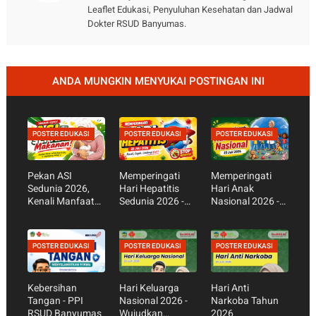
Leaflet Edukasi, Penyuluhan Kesehatan dan Jadwal
Dokter RSUD Banyumas.
ANDA MUNGKIN MENYUKAI POSTINGAN INI
POSTER EDUKASI
POSTER EDUKASI
POSTER EDUKASI
Pekan ASI
Memperingati
Memperingati
Sedunia 2026,
Hari Hepatitis
Hari Anak
Kenali Manfaat
Sedunia 2026 -
Nasional 2026 -
ASI Eksklusif bagi
Kenali Gejala,
Cegah
Bayi dan Ibu
Cara Mencegah,
Kecanduan
dan Pentingnya
Gadget,
POSTER EDUKASI
POSTER EDUKASI
POSTER EDUKASI
Vaksin Hepatitis
Wujudkan Anak
Sehat dan Hebat
Kebersihan
Hari Keluarga
Hari Anti
Tangan - PPI
Nasional 2026 -
Narkoba Tahun
RSUD Banyumas
Wujudkan
2026