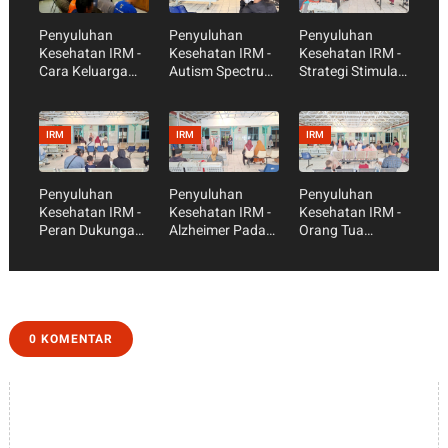
Penyuluhan
Penyuluhan
Penyuluhan
Kesehatan IRM -
Kesehatan IRM -
Kesehatan IRM -
Cara Keluarga
Autism Spectrum
Strategi Stimulasi
dan Pasien
Disorder (ASD)
Bahasa Anak di
Menghadapi
Rumah
Pandangan
IRM
IRM
IRM
Buruk dari
Masyarakat
Penyuluhan
Penyuluhan
Penyuluhan
Kesehatan IRM -
Kesehatan IRM -
Kesehatan IRM -
Peran Dukungan
Alzheimer Pada
Orang Tua
Sosial Keluarga
Lansia
Tenang, Emosi
dalam Menjaga
Sehat !
Kesehatan
Mental dan Fisik
0 KOMENTAR