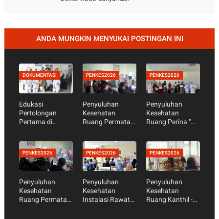
ANDA MUNGKIN MENYUKAI POSTINGAN INI
DOKUMENTASI
PENKES2026
PENKES2026
Edukasi
Penyuluhan
Penyuluhan
Pertolongan
Kesehatan
Kesehatan
Pertama di
Ruang Permata
Ruang Perina "
Rumah Saat
Hati " Kenali
Mendukung
Anak Sakit dalam
Tanda dan
Tumbuh
Peringatan Hari
Bahaya Bayi
Kembang
PENKES2026
PENKES2026
PENKES2026
Anak Nasional
Baru Lahir."
Optimal Bayi
2026
Berat Lahir
Rendah (BBLR)
Penyuluhan
Penyuluhan
Penyuluhan
pada Ibu dan
Kesehatan
Kesehatan
Kesehatan
Keluarga di
Ruang Permata
Instalasi Rawat
Ruang Kanthil -
Rumah."
Hati - Pengasuh
Jalan " Prognas
Penanganan
Keluarga
TB - Kenali Tanda
Demam Pada