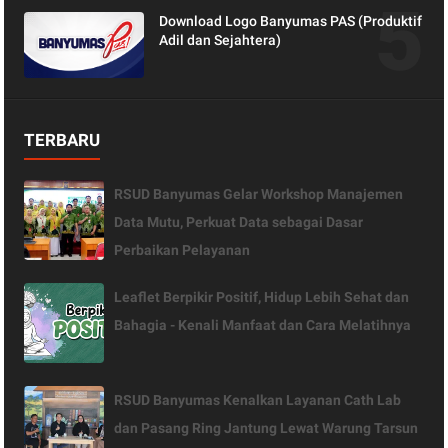
Download Logo Banyumas PAS (Produktif
Adil dan Sejahtera)
TERBARU
RSUD Banyumas Gelar Workshop Manajemen
Data Mutu, Perkuat Data sebagai Dasar
Perbaikan Pelayanan
Leaflet Berpikir Positif, Hidup Lebih Sehat dan
Bahagia - Kenali Manfaat dan Cara Melatihnya
RSUD Banyumas Kenalkan Layanan Cath Lab
dan Pasang Ring Jantung Lewat Warung Tarsun