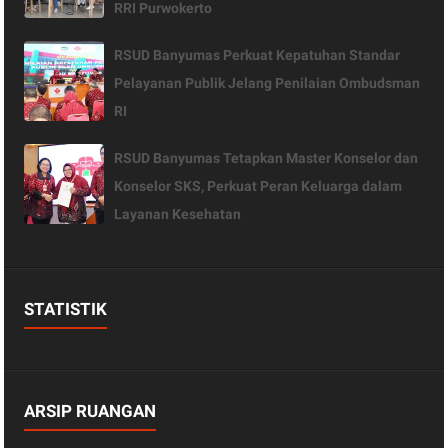
RRI Purwokerto
RSUD Banyumas Perkuat Kepatuhan Standar
Pelayanan Publik Jelang Penilaian Ombudsman
RI
RSUD Banyumas Tetapkan Master Konselor dan
Konselor SKS, Perkuat Peran Keluarga dalam
Layanan Kesehatan
STATISTIK
ARSIP RUANGAN