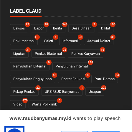
LABEL CLAUD
22
28
348
2
105
Baksos
Bapor
Berita
Desa Binaan
Diklat
1122
1
93
39
Dokumentasi
Galeri
Informasi
Jadwal Dokter
31
26
16
Liputan
Penkes Eksternal
Penkes Karyawan
9
988
Penyuluhan Ekternal
Penyuluhan Internal
48
180
84
Penyuluhan Paguyuban
Poster Edukasi
Putri Domas
22
11
222
Rekap Penkes
UPZ RSUD Banyumas
Ucapan
270
6
Video
Warta Poliklinik
www.rsudbanyumas.my.id
wants to play speech
© COPYRIGHT 2021 -
RSUD BANYUMAS