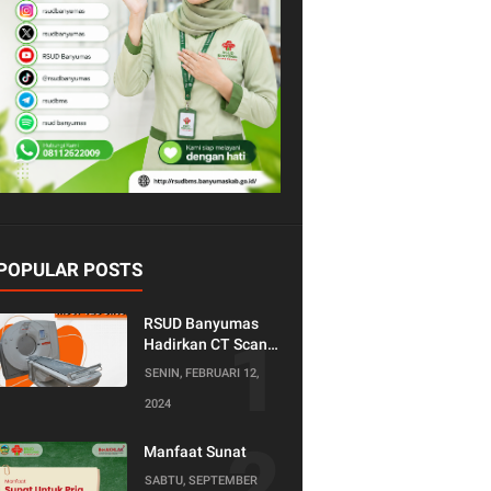
POPULAR POSTS
RSUD Banyumas
Hadirkan CT Scan
128 Slice!
SENIN, FEBRUARI 12,
Teknologi Terkini
2024
untuk Pemeriksaan
yang Lebih
Nyaman dan
Manfaat Sunat
Akurat.
SABTU, SEPTEMBER