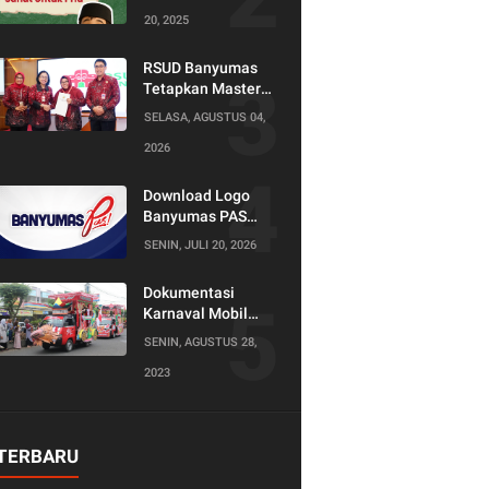
20, 2025
RSUD Banyumas
Tetapkan Master
Konselor dan
SELASA, AGUSTUS 04,
Konselor SKS,
2026
Perkuat Peran
Keluarga dalam
Layanan
Download Logo
Kesehatan
Banyumas PAS
(Produktif Adil dan
SENIN, JULI 20, 2026
Sejahtera)
Dokumentasi
Karnaval Mobil
Hias Tahun 2023
SENIN, AGUSTUS 28,
2023
TERBARU