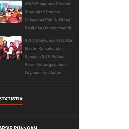
RSUD Banyumas Perkuat
Kepatuhan Standar
Pelayanan Publik Jelang
Penilaian Ombudsman RI
RSUD Banyumas Tetapkan
Master Konselor dan
Konselor SKS, Perkuat
Peran Keluarga dalam
Layanan Kesehatan
STATISTIK
ARSIP RUANGAN