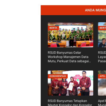
ANDA MUNGK
BERITA
BERI
RSUD Banyumas Gelar
RSUD
Workshop Manajemen Data
Laya
Mutu, Perkuat Data sebagai
Pasa
Dasar Perbaikan Pelayanan
Waru
Purw
DOKUMENTASI
APEL 
RSUD Banyumas Tetapkan
Apel
Master Konselor dan Konselor
Munji