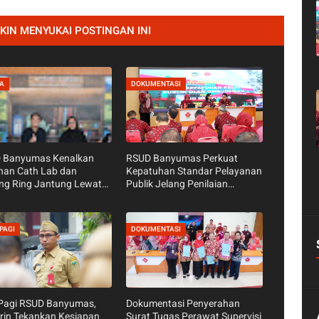
IN MENYUKAI POSTINGAN INI
TA
DOKUMENTASI
 Banyumas Kenalkan
RSUD Banyumas Perkuat
nan Cath Lab dan
Kepatuhan Standar Pelayanan
ng Ring Jantung Lewat
Publik Jelang Penilaian
ng Tarsun RRI
Ombudsman RI
okerto
PAGI
DOKUMENTASI
 Pagi RSUD Banyumas,
Dokumentasi Penyerahan
rin Tekankan Kesiapan
Surat Tugas Perawat Supervisi