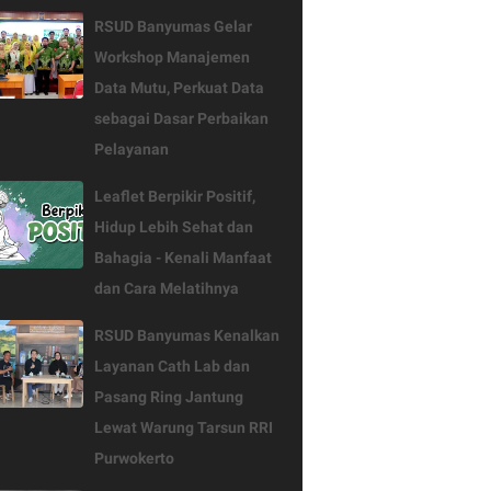
RSUD Banyumas Gelar
Workshop Manajemen
Data Mutu, Perkuat Data
sebagai Dasar Perbaikan
Pelayanan
Leaflet Berpikir Positif,
Hidup Lebih Sehat dan
Bahagia - Kenali Manfaat
dan Cara Melatihnya
RSUD Banyumas Kenalkan
Layanan Cath Lab dan
Pasang Ring Jantung
Lewat Warung Tarsun RRI
Purwokerto