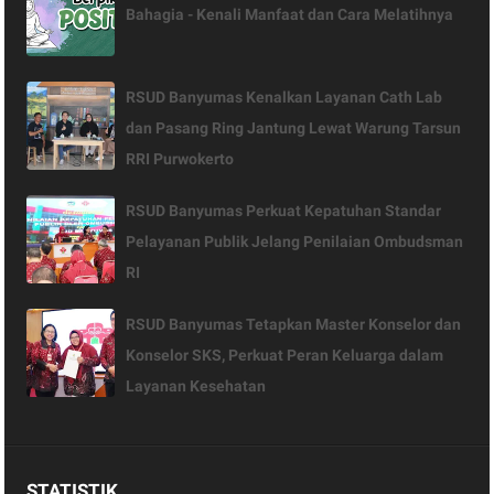
Bahagia - Kenali Manfaat dan Cara Melatihnya
RSUD Banyumas Kenalkan Layanan Cath Lab
dan Pasang Ring Jantung Lewat Warung Tarsun
RRI Purwokerto
RSUD Banyumas Perkuat Kepatuhan Standar
Pelayanan Publik Jelang Penilaian Ombudsman
RI
RSUD Banyumas Tetapkan Master Konselor dan
Konselor SKS, Perkuat Peran Keluarga dalam
Layanan Kesehatan
STATISTIK