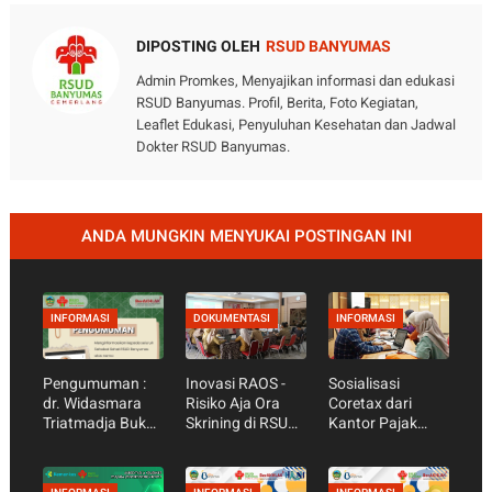
DIPOSTING OLEH
RSUD BANYUMAS
Admin Promkes, Menyajikan informasi dan edukasi
RSUD Banyumas. Profil, Berita, Foto Kegiatan,
Leaflet Edukasi, Penyuluhan Kesehatan dan Jadwal
Dokter RSUD Banyumas.
ANDA MUNGKIN MENYUKAI POSTINGAN INI
INFORMASI
DOKUMENTASI
INFORMASI
Pengumuman :
Inovasi RAOS -
Sosialisasi
dr. Widasmara
Risiko Aja Ora
Coretax dari
Triatmadja Bukan
Skrining di RSUD
Kantor Pajak
Dokter RSUD
Banyumas - Tim
Pratama
Banyumas
Raos
Purwokerto
Laksanakan