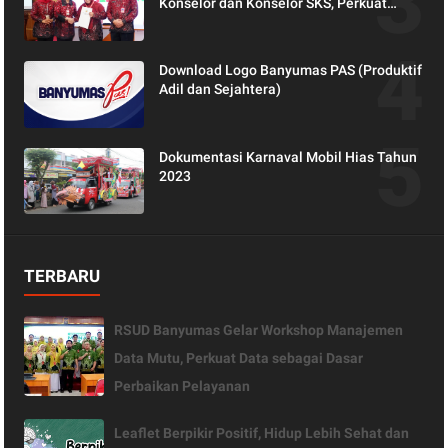
Konselor dan Konselor SKS, Perkuat
Peran Keluarga dalam Layanan
Kesehatan
Download Logo Banyumas PAS (Produktif
Adil dan Sejahtera)
Dokumentasi Karnaval Mobil Hias Tahun
2023
TERBARU
RSUD Banyumas Gelar Workshop Manajemen
Data Mutu, Perkuat Data sebagai Dasar
Perbaikan Pelayanan
Leaflet Berpikir Positif, Hidup Lebih Sehat dan