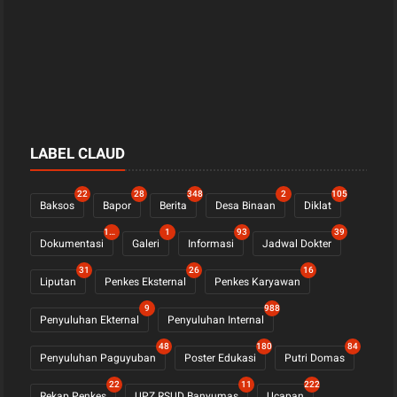
LABEL CLAUD
22
28
348
2
105
Baksos
Bapor
Berita
Desa Binaan
Diklat
1122
1
93
39
Dokumentasi
Galeri
Informasi
Jadwal Dokter
31
26
16
Liputan
Penkes Eksternal
Penkes Karyawan
9
988
Penyuluhan Ekternal
Penyuluhan Internal
48
180
84
Penyuluhan Paguyuban
Poster Edukasi
Putri Domas
22
11
222
Rekap Penkes
UPZ RSUD Banyumas
Ucapan