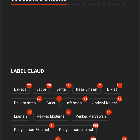
LABEL CLAUD
22
28
348
2
105
Baksos
Bapor
Berita
Desa Binaan
Diklat
1122
1
93
39
Dokumentasi
Galeri
Informasi
Jadwal Dokter
31
26
16
Liputan
Penkes Eksternal
Penkes Karyawan
9
988
Penyuluhan Ekternal
Penyuluhan Internal
48
180
84