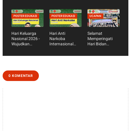
ASI Eksklusif bagi
Kenali Gejala,
Cegah
Bayi dan Ibu
Cara Mencegah,
Kecanduan
dan Pentingnya
Gadget,
POSTER EDUKASI
POSTER EDUKASI
UCAPAN
Vaksin Hepatitis
Wujudkan Anak
Sehat dan Hebat
Hari Keluarga
Hari Anti
Selamat
Nasional 2026 -
Narkoba
Memperingati
Wujudkan
Internasional
Hari Bidan
Keluarga Sehat,
2026 - Cuma
Nasional 2026
Harmonis, dan
Sekali Coba,
Berkualitas
Benarkah Aman?
Kenali Bahaya
Narkoba dan
Cara
0 KOMENTAR
Mencegahnya