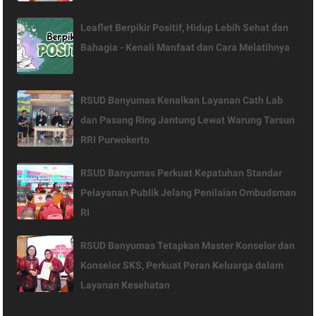
Leaflet Berpikir Positif, Hidup Lebih Sehat dan
Bahagia - Kenali Manfaat dan Cara Melatihnya
RSUD Banyumas Kenalkan Layanan Cath Lab
dan Pasang Ring Jantung Lewat Warung Tarsun
RRI Purwokerto
RSUD Banyumas Perkuat Kepatuhan Standar
Pelayanan Publik Jelang Penilaian Ombudsman
RI
RSUD Banyumas Tetapkan Master Konselor dan
Konselor SKS, Perkuat Peran Keluarga dalam
Layanan Kesehatan