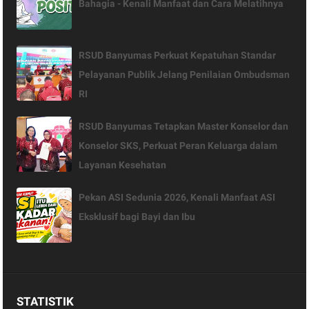
Bahagia - Kenali Manfaat dan Cara Melatihnya
RSUD Banyumas Perkuat Kepatuhan Standar
Pelayanan Publik Jelang Penilaian Ombudsman
RI
RSUD Banyumas Tetapkan Master Konselor dan
Konselor SKS, Perkuat Peran Keluarga dalam
Layanan Kesehatan
Pekan ASI Sedunia 2026, Kenali Manfaat ASI
Eksklusif bagi Bayi dan Ibu
STATISTIK