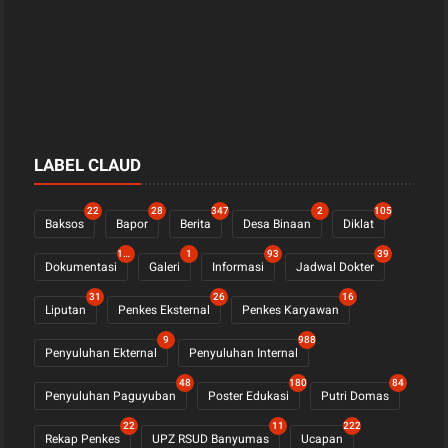
LABEL CLAUD
22
28
347
2
105
Baksos
Bapor
Berita
Desa Binaan
Diklat
1121
1
93
39
Dokumentasi
Galeri
Informasi
Jadwal Dokter
31
26
16
Liputan
Penkes Eksternal
Penkes Karyawan
9
988
Penyuluhan Ekternal
Penyuluhan Internal
48
180
84
Penyuluhan Paguyuban
Poster Edukasi
Putri Domas
22
11
222
Rekap Penkes
UPZ RSUD Banyumas
Ucapan