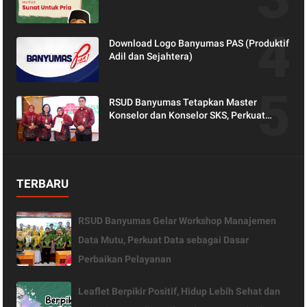
Download Logo Banyumas PAS (Produktif
Adil dan Sejahtera)
RSUD Banyumas Tetapkan Master
Konselor dan Konselor SKS, Perkuat
Peran Keluarga dalam Layanan
Kesehatan
TERBARU
RSUD Banyumas Gelar Workshop Manajemen
Data Mutu, Perkuat Data sebagai Dasar
Perbaikan Pelayanan
Leaflet Berpikir Positif, Hidup Lebih Sehat dan