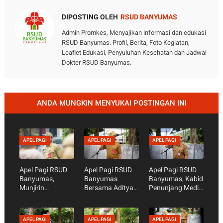
DIPOSTING OLEH
RSUD BANYUMAS
Admin Promkes, Menyajikan informasi dan edukasi
RSUD Banyumas. Profil, Berita, Foto Kegiatan,
Leaflet Edukasi, Penyuluhan Kesehatan dan Jadwal
Dokter RSUD Banyumas.
ANDA MUNGKIN MENYUKAI POSTINGAN INI
APEL PAGI
APEL PAGI
APEL PAGI
Apel Pagi RSUD
Apel Pagi RSUD
Apel Pagi RSUD
Banyumas,
Banyumas
Banyumas, Kabid
Munjirin
Bersama Aditya
Penunjang Medis
Tekankan
Garik Waskita
Agus Riyanto
Kesiapan
Nugraha, S.Sos -
Tekankan
Akreditasi dan
Persiapan
Kesiapan
APEL PAGI
APEL PAGI
APEL PAGI