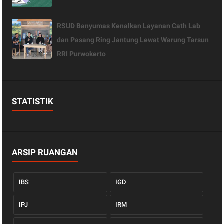
RSUD Banyumas Kenalkan Layanan Cath Lab
dan Pasang Ring Jantung Lewat Warung Tarsun
RRI Purwokerto
STATISTIK
ARSIP RUANGAN
IBS
IGD
IPJ
IRM