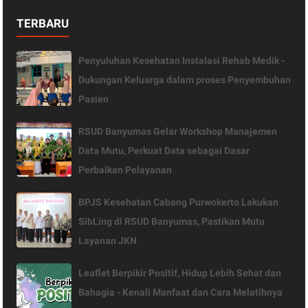
TERBARU
Penyuluhan Kesehatan Instalasi Rehab Medik -
Dukungan Keluarga dalam proses Penyembuhan
Pasien
RSUD Banyumas Gelar Workshop Manajemen
Data Mutu, Perkuat Data sebagai Dasar
Perbaikan Pelayanan
BPJS Kesehatan Cabang Purwokerto Lakukan
SibLing di RSUD Banyumas, Pastikan Mutu
Layanan JKN
Leaflet Berpikir Positif, Hidup Lebih Sehat dan
Bahagia - Kenali Manfaat dan Cara Melatihnya