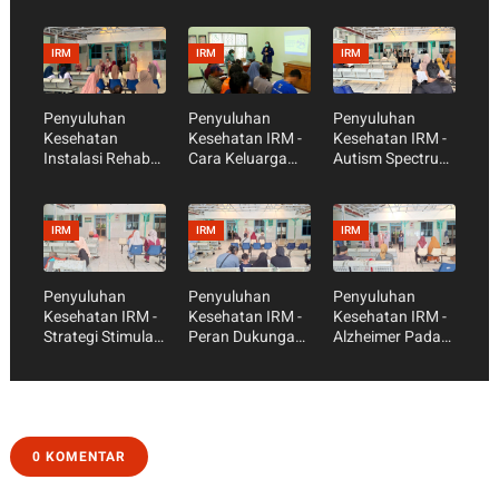
IRM
IRM
IRM
Penyuluhan
Penyuluhan
Penyuluhan
Kesehatan
Kesehatan IRM -
Kesehatan IRM -
Instalasi Rehab
Cara Keluarga
Autism Spectrum
Medik -
dan Pasien
Disorder (ASD)
Dukungan
Menghadapi
Keluarga dalam
Pandangan
IRM
IRM
IRM
proses
Buruk dari
Penyembuhan
Masyarakat
Pasien
Penyuluhan
Penyuluhan
Penyuluhan
Kesehatan IRM -
Kesehatan IRM -
Kesehatan IRM -
Strategi Stimulasi
Peran Dukungan
Alzheimer Pada
Bahasa Anak di
Sosial Keluarga
Lansia
Rumah
dalam Menjaga
Kesehatan
Mental dan Fisik
0 KOMENTAR