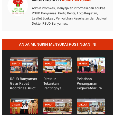
DIPOSTING OLEH
RSUD BANYUMAS
Admin Promkes, Menyajikan informasi dan edukasi
RSUD Banyumas. Profil, Berita, Foto Kegiatan,
Leaflet Edukasi, Penyuluhan Kesehatan dan Jadwal
Dokter RSUD Banyumas.
ANDA MUNGKIN MENYUKAI POSTINGAN INI
BERITA
DIKLAT
BERITA
RSUD Banyumas
Direktur
Pelatihan
Gelar Rapat
Tekankan
Penanganan
Koordinasi Kuota
Pentingnya
Kegawatdarurat
Praktik Peserta
Pencegahan dan
an Maternal dan
Didik Tahun 2026
Pengendalian
Neonatal (PKMN)
- 2027
Infeksi di RSUD
di RSUD
DIKLAT
DIKLAT
DIKLAT
Banyumas
Banyumas Resmi
berdasarkan
Ditutup, 24 Nakes