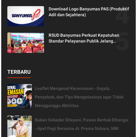
Download Logo Banyumas PAS (Produktif
Adil dan Sejahtera)
RSUD Banyumas Perkuat Kepatuhan
Standar Pelayanan Publik Jelang
Penilaian Ombudsman RI
TERBARU
Leaflet Mengenal Kecemasan - Gejala,
Penyebab, dan Tips Mengatasinya agar Tidak
Mengganggu Aktivitas
Bukan Sekadar Dilayani, Pasien Berhak Dihargai
- Apel Pagi Bersama dr. Prama Nuhara, MM