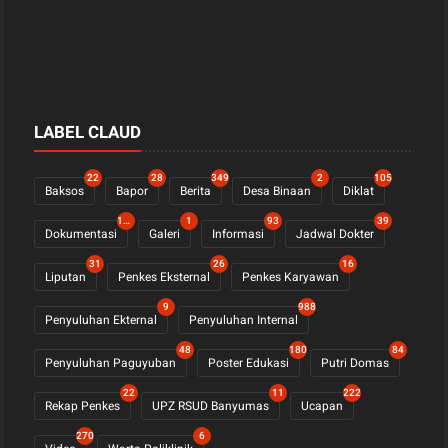
LABEL CLAUD
22
28
349
2
105
Baksos
Bapor
Berita
Desa Binaan
Diklat
1124
1
93
39
Dokumentasi
Galeri
Informasi
Jadwal Dokter
31
26
16
Liputan
Penkes Eksternal
Penkes Karyawan
9
988
Penyuluhan Ekternal
Penyuluhan Internal
48
180
84
Penyuluhan Paguyuban
Poster Edukasi
Putri Domas
22
11
222
Rekap Penkes
UPZ RSUD Banyumas
Ucapan
270
6