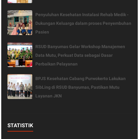
Penyuluhan Kesehatan Instalasi Rehab Medik -
Dukungan Keluarga dalam proses Penyembuhan
Pasien
RSUD Banyumas Gelar Workshop Manajemen
Data Mutu, Perkuat Data sebagai Dasar
Perbaikan Pelayanan
BPJS Kesehatan Cabang Purwokerto Lakukan
SibLing di RSUD Banyumas, Pastikan Mutu
Layanan JKN
STATISTIK