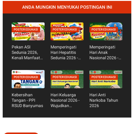
ANDA MUNGKIN MENYUKAI POSTINGAN INI
POSTER EDUKASI
POSTER EDUKASI
POSTER EDUKASI
Pekan ASI
Memperingati
Memperingati
Sedunia 2026,
Hari Hepatitis
Hari Anak
Kenali Manfaat
Sedunia 2026 -
Nasional 2026 -
ASI Eksklusif bagi
Kenali Gejala,
Cegah
Bayi dan Ibu
Cara Mencegah,
Kecanduan
dan Pentingnya
Gadget,
POSTER EDUKASI
POSTER EDUKASI
POSTER EDUKASI
Vaksin Hepatitis
Wujudkan Anak
Sehat dan Hebat
Kebersihan
Hari Keluarga
Hari Anti
Tangan - PPI
Nasional 2026 -
Narkoba Tahun
RSUD Banyumas
Wujudkan
2026
Keluarga Sehat,
Harmonis, dan
Berkualitas