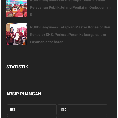
Pelayanan Publik Jelang Penilaian Ombudsman
RI
RSUD Banyumas Tetapkan Master Konselor dan
Konselor SKS, Perkuat Peran Keluarga dalam
Layanan Kesehatan
STATISTIK
ARSIP RUANGAN
IBS
IGD