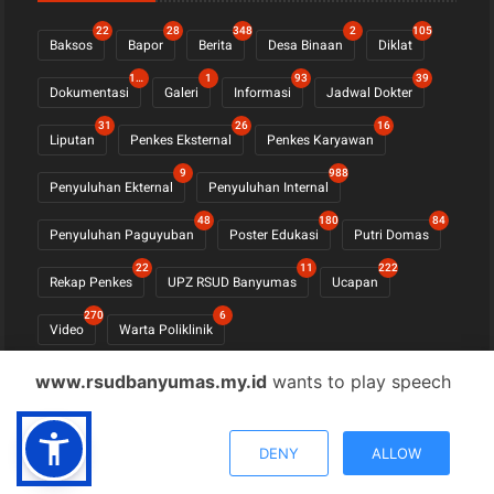
22
28
348
2
105
Baksos
Bapor
Berita
Desa Binaan
Diklat
1122
1
93
39
Dokumentasi
Galeri
Informasi
Jadwal Dokter
31
26
16
Liputan
Penkes Eksternal
Penkes Karyawan
9
988
Penyuluhan Ekternal
Penyuluhan Internal
48
180
84
Penyuluhan Paguyuban
Poster Edukasi
Putri Domas
22
11
222
Rekap Penkes
UPZ RSUD Banyumas
Ucapan
270
6
Video
Warta Poliklinik
www.rsudbanyumas.my.id
wants to play speech
© COPYRIGHT 2021 -
RSUD BANYUMAS
DENY
ALLOW