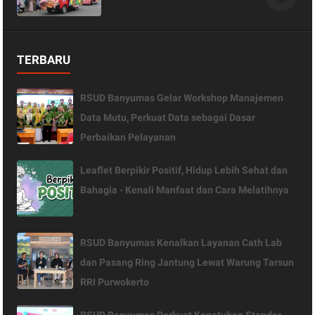
TERBARU
RSUD Banyumas Gelar Workshop Manajemen
Data Mutu, Perkuat Data sebagai Dasar
Perbaikan Pelayanan
Leaflet Berpikir Positif, Hidup Lebih Sehat dan
Bahagia - Kenali Manfaat dan Cara Melatihnya
RSUD Banyumas Kenalkan Layanan Cath Lab
dan Pasang Ring Jantung Lewat Warung Tarsun
RRI Purwokerto
RSUD Banyumas Perkuat Kepatuhan Standar