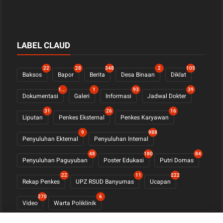
LABEL CLAUD
22
28
348
2
105
Baksos
Bapor
Berita
Desa Binaan
Diklat
1122
1
93
39
Dokumentasi
Galeri
Informasi
Jadwal Dokter
31
26
16
Liputan
Penkes Eksternal
Penkes Karyawan
9
988
Penyuluhan Ekternal
Penyuluhan Internal
48
180
84
Penyuluhan Paguyuban
Poster Edukasi
Putri Domas
22
11
222
Rekap Penkes
UPZ RSUD Banyumas
Ucapan
270
6
Video
Warta Poliklinik