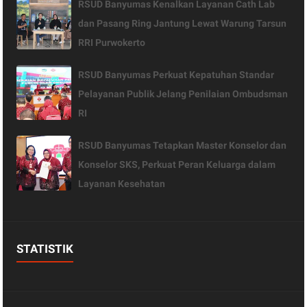
RSUD Banyumas Kenalkan Layanan Cath Lab
dan Pasang Ring Jantung Lewat Warung Tarsun
RRI Purwokerto
RSUD Banyumas Perkuat Kepatuhan Standar
Pelayanan Publik Jelang Penilaian Ombudsman
RI
RSUD Banyumas Tetapkan Master Konselor dan
Konselor SKS, Perkuat Peran Keluarga dalam
Layanan Kesehatan
STATISTIK