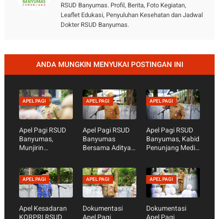
RSUD Banyumas. Profil, Berita, Foto Kegiatan,
Leaflet Edukasi, Penyuluhan Kesehatan dan Jadwal
Dokter RSUD Banyumas.
ANDA MUNGKIN MENYUKAI POSTINGAN INI
APEL PAGI
APEL PAGI
APEL PAGI
Apel Pagi RSUD
Apel Pagi RSUD
Apel Pagi RSUD
Banyumas,
Banyumas
Banyumas, Kabid
Munjirin
Bersama Aditya
Penunjang Medis
Tekankan
Garik Waskita
Agus Riyanto
Kesiapan
Nugraha, S.Sos -
Tekankan
Akreditasi dan
Persiapan
Kesiapan
APEL PAGI
APEL PAGI
APEL PAGI
Optimalisasi
Penilaian
Fasilitas untuk
S’Laras
Ombudsman dan
Pelayanan
Akreditasi Rumah
Optimal
Apel Kesadaran
Dokumentasi
Dokumentasi
Sakit Semakin
KORPRI RSUD
Apel Pagi
Apel Pagi
Dimatangkan