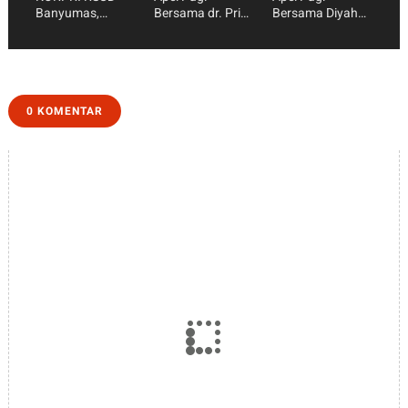
Banyumas,
Bersama dr. Prio
Bersama Diyah
Wujud Nyata
Sapto Utomo
Parwita Desi, SE,
Kepedulian ASN
AK, M.Ak Kelola
Melalui Program
Anggaran
SALIN ASLIMAS
dengan Bijak,
Perkuat
Pelayanan yang
0 KOMENTAR
Berkualitas