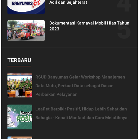
Adil dan Sejahtera)
Dokumentasi Karnaval Mobil Hias Tahun
2023
TERBARU
RSUD Banyumas Gelar Workshop Manajemen
Data Mutu, Perkuat Data sebagai Dasar
Perbaikan Pelayanan
Leaflet Berpikir Positif, Hidup Lebih Sehat dan
Bahagia - Kenali Manfaat dan Cara Melatihnya