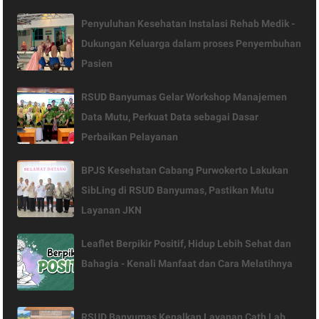
Penyuluhan Kesehatan Instalasi Rehab Medik -
Dukungan Keluarga dalam proses Penyembuhan
Pasien
RSUD Banyumas Gelar Workshop Manajemen
Data Mutu, Perkuat Data sebagai Dasar
Perbaikan Pelayanan
BPJS Kesehatan Cabang Purwokerto Lakukan
SibLing di RSUD Banyumas, Pastikan Mutu
Layanan JKN
Leaflet Berpikir Positif, Hidup Lebih Sehat dan
Bahagia - Kenali Manfaat dan Cara Melatihnya
RSUD Banyumas Kenalkan Layanan Cath Lab