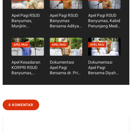
Apel Pagi RSUD
Apel Pagi RSUD
Apel Pagi RSUD
Banyumas,
Banyumas
Banyumas, Kabid
Munjirin
Bersama Aditya
Penunjang Medis
Tekankan
Garik Waskita
Agus Riyanto
Kesiapan
Nugraha, S.Sos -
Tekankan
Akreditasi dan
Persiapan
Kesiapan
APEL PAGI
APEL PAGI
APEL PAGI
Optimalisasi
Penilaian
Fasilitas untuk
S’Laras
Ombudsman dan
Pelayanan
Akreditasi Rumah
Optimal
Apel Kesadaran
Dokumentasi
Dokumentasi
Sakit Semakin
KORPRI RSUD
Apel Pagi
Apel Pagi
Dimatangkan
Banyumas,
Bersama dr. Prio
Bersama Diyah
Wujud Nyata
Sapto Utomo
Parwita Desi, SE,
Kepedulian ASN
AK, M.Ak Kelola
Melalui Program
Anggaran
SALIN ASLIMAS
dengan Bijak,
Perkuat
Pelayanan yang
0 KOMENTAR
Berkualitas