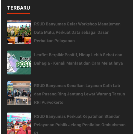
TERBARU
RSUD Banyumas Gelar Workshop Manajemen
Data Mutu, Perkuat Data sebagai Dasar
Perbaikan Pelayanan
Leaflet Berpikir Positif, Hidup Lebih Sehat dan
Bahagia - Kenali Manfaat dan Cara Melatihnya
RSUD Banyumas Kenalkan Layanan Cath Lab
dan Pasang Ring Jantung Lewat Warung Tarsun
RRI Purwokerto
RSUD Banyumas Perkuat Kepatuhan Standar
Pelayanan Publik Jelang Penilaian Ombudsman
RI