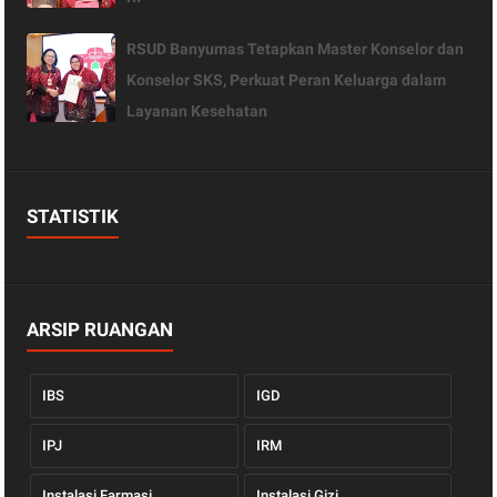
RSUD Banyumas Tetapkan Master Konselor dan
Konselor SKS, Perkuat Peran Keluarga dalam
Layanan Kesehatan
STATISTIK
ARSIP RUANGAN
IBS
IGD
IPJ
IRM
Instalasi Farmasi
Instalasi Gizi