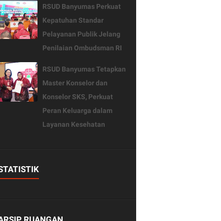
RSUD Banyumas Perkuat
Kepatuhan Standar
Pelayanan Publik Jelang
Penilaian Ombudsman RI
RSUD Banyumas Tetapkan
Master Konselor dan
Konselor SKS, Perkuat
Peran Keluarga dalam
Layanan Kesehatan
STATISTIK
ARSIP RUANGAN