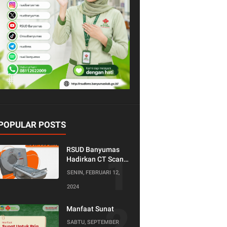
POPULAR POSTS
RSUD Banyumas
Hadirkan CT Scan
128 Slice!
SENIN, FEBRUARI 12,
Teknologi Terkini
2024
untuk Pemeriksaan
yang Lebih
Nyaman dan
Manfaat Sunat
Akurat.
SABTU, SEPTEMBER