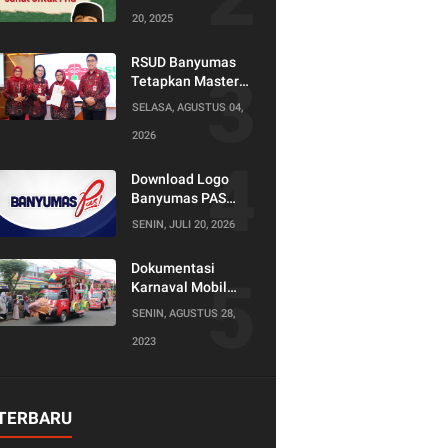
20, 2025
RSUD Banyumas
Tetapkan Master
Konselor dan
SELASA, AGUSTUS 04,
Konselor SKS,
2026
Perkuat Peran
Keluarga dalam
Layanan
Download Logo
Kesehatan
Banyumas PAS
(Produktif Adil dan
SENIN, JULI 20, 2026
Sejahtera)
Dokumentasi
Karnaval Mobil
Hias Tahun 2023
SENIN, AGUSTUS 28,
2023
TERBARU