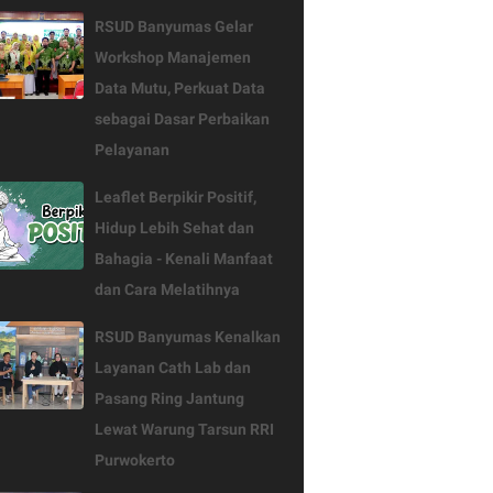
RSUD Banyumas Gelar
Workshop Manajemen
Data Mutu, Perkuat Data
sebagai Dasar Perbaikan
Pelayanan
Leaflet Berpikir Positif,
Hidup Lebih Sehat dan
Bahagia - Kenali Manfaat
dan Cara Melatihnya
RSUD Banyumas Kenalkan
Layanan Cath Lab dan
Pasang Ring Jantung
Lewat Warung Tarsun RRI
Purwokerto