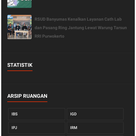
RSUD Banyumas Kenalkan Layanan Cath Lab
dan Pasang Ring Jantung Lewat Warung Tarsun
RRI Purwokerto
STATISTIK
ARSIP RUANGAN
IBS
IGD
IPJ
IRM