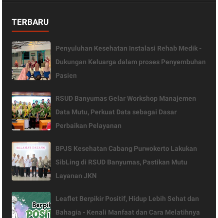
TERBARU
Penyuluhan Kesehatan Instalasi Rehab Medik -
Dukungan Keluarga dalam proses Penyembuhan
Pasien
RSUD Banyumas Gelar Workshop Manajemen
Data Mutu, Perkuat Data sebagai Dasar
Perbaikan Pelayanan
BPJS Kesehatan Cabang Purwokerto Lakukan
SibLing di RSUD Banyumas, Pastikan Mutu
Layanan JKN
Leaflet Berpikir Positif, Hidup Lebih Sehat dan
Bahagia - Kenali Manfaat dan Cara Melatihnya