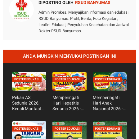
DIPOSTING OLEH
RSUD BANYUMAS
Admin Promkes, Menyajikan informasi dan edukasi
RSUD Banyumas. Profil, Berita, Foto Kegiatan,
Leaflet Edukasi, Penyuluhan Kesehatan dan Jadwal
Dokter RSUD Banyumas.
ANDA MUNGKIN MENYUKAI POSTINGAN INI
POSTER EDUKASI
POSTER EDUKASI
POSTER EDUKASI
Pekan ASI
Memperingati
Memperingati
Sedunia 2026,
Hari Hepatitis
Hari Anak
Kenali Manfaat
Sedunia 2026 -
Nasional 2026 -
ASI Eksklusif bagi
Kenali Gejala,
Cegah
Bayi dan Ibu
Cara Mencegah,
Kecanduan
dan Pentingnya
Gadget,
POSTER EDUKASI
POSTER EDUKASI
POSTER EDUKASI
Vaksin Hepatitis
Wujudkan Anak
Sehat dan Hebat