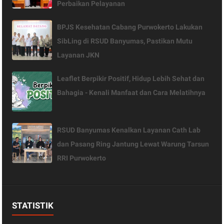
Perbaikan Pelayanan
BPJS Kesehatan Cabang Purwokerto Lakukan
SibLing di RSUD Banyumas, Pastikan Mutu
Layanan JKN
Leaflet Berpikir Positif, Hidup Lebih Sehat dan
Bahagia - Kenali Manfaat dan Cara Melatihnya
RSUD Banyumas Kenalkan Layanan Cath Lab
dan Pasang Ring Jantung Lewat Warung Tarsun
RRI Purwokerto
STATISTIK