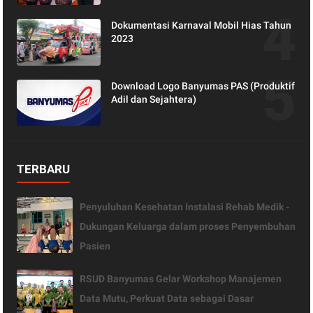
Kesehatan
Dokumentasi Karnaval Mobil Hias Tahun
2023
Download Logo Banyumas PAS (Produktif
Adil dan Sejahtera)
TERBARU
Penyuluhan Kesehatan Instalasi Rehab Medik -
Dukungan Keluarga dalam proses Penyembuhan
Pasien
RSUD Banyumas Gelar Workshop Manajemen
Data Mutu, Perkuat Data sebagai Dasar