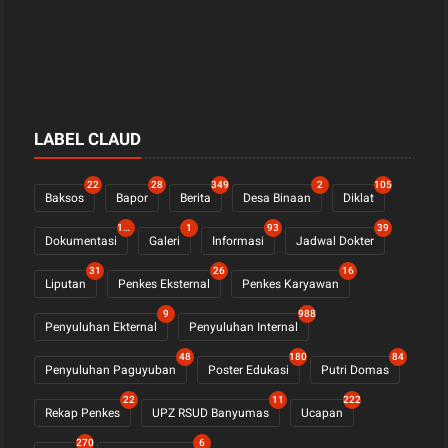
LABEL CLAUD
22
28
349
2
105
Baksos
Bapor
Berita
Desa Binaan
Diklat
1123
1
93
39
Dokumentasi
Galeri
Informasi
Jadwal Dokter
31
26
16
Liputan
Penkes Eksternal
Penkes Karyawan
9
988
Penyuluhan Ekternal
Penyuluhan Internal
48
180
84
Penyuluhan Paguyuban
Poster Edukasi
Putri Domas
22
11
222
Rekap Penkes
UPZ RSUD Banyumas
Ucapan
270
6