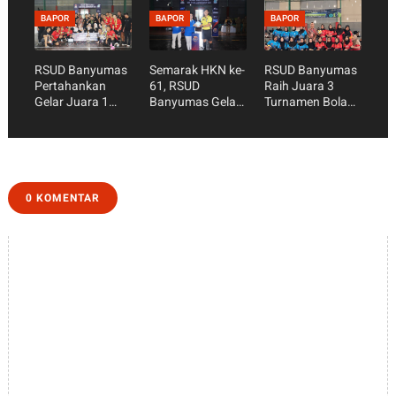
Friendly Match
ke-101 RSUD
BAPOR
BAPOR
BAPOR
Badminton
Banyumas
RSUD Banyumas
Semarak HKN ke-
RSUD Banyumas
Pertahankan
61, RSUD
Raih Juara 3
Gelar Juara 1
Banyumas Gelar
Turnamen Bola
Turnamen Futsal
Futsal
Voli Putri HKN ke-
HKN 2025
Championship
61
Antar Instansi
Kesehatan
0 KOMENTAR