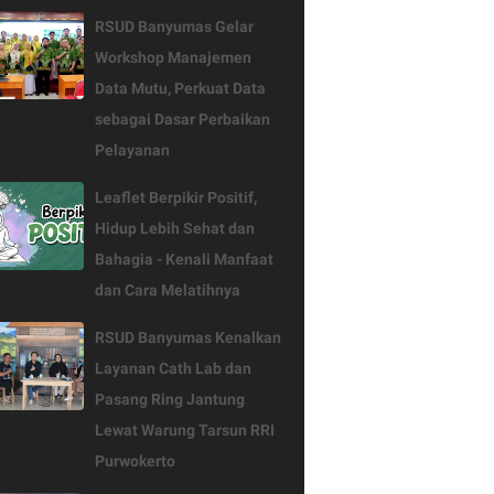
RSUD Banyumas Gelar
Workshop Manajemen
Data Mutu, Perkuat Data
sebagai Dasar Perbaikan
Pelayanan
Leaflet Berpikir Positif,
Hidup Lebih Sehat dan
Bahagia - Kenali Manfaat
dan Cara Melatihnya
RSUD Banyumas Kenalkan
Layanan Cath Lab dan
Pasang Ring Jantung
Lewat Warung Tarsun RRI
Purwokerto