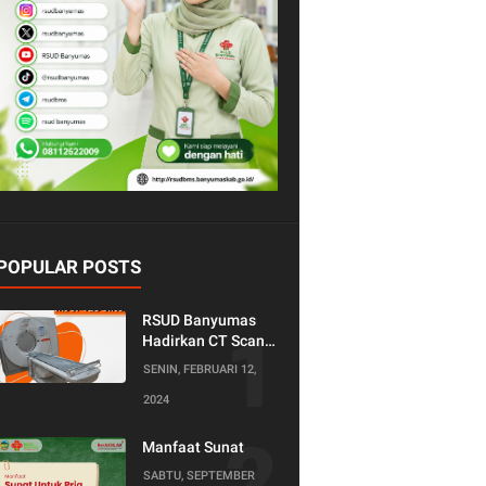
POPULAR POSTS
RSUD Banyumas
Hadirkan CT Scan
128 Slice!
SENIN, FEBRUARI 12,
Teknologi Terkini
2024
untuk Pemeriksaan
yang Lebih
Nyaman dan
Manfaat Sunat
Akurat.
SABTU, SEPTEMBER