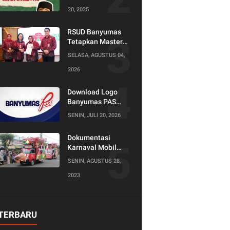
20, 2025
RSUD Banyumas
Tetapkan Master
Konselor dan
SELASA, AGUSTUS 04,
Konselor SKS,
2026
Perkuat Peran
Keluarga dalam
Layanan
Download Logo
Kesehatan
Banyumas PAS
(Produktif Adil dan
SENIN, JULI 20, 2026
Sejahtera)
Dokumentasi
Karnaval Mobil
Hias Tahun 2023
SENIN, AGUSTUS 28,
2023
TERBARU