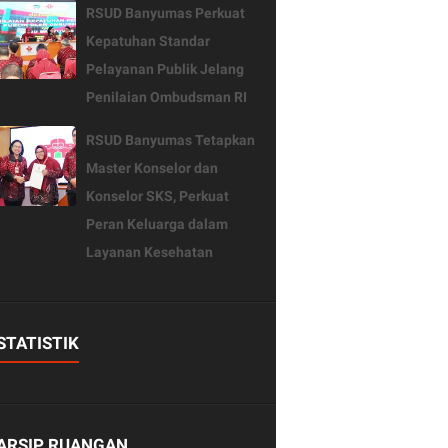
RSUD Banyumas Perkuat
Kepatuhan Standar
Pelayanan Publik Jelang
Penilaian Ombudsman RI
RSUD Banyumas Tetapkan
Master Konselor dan
Konselor SKS, Perkuat
Peran Keluarga dalam
Layanan Kesehatan
STATISTIK
ARSIP RUANGAN