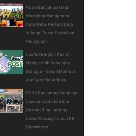
RSUD Banyumas Gelar
Workshop Manajemen
Data Mutu, Perkuat Data
sebagai Dasar Perbaikan
Pelayanan
Leaflet Berpikir Positif,
Hidup Lebih Sehat dan
Bahagia - Kenali Manfaat
dan Cara Melatihnya
RSUD Banyumas Kenalkan
Layanan Cath Lab dan
Pasang Ring Jantung
Lewat Warung Tarsun RRI
Purwokerto