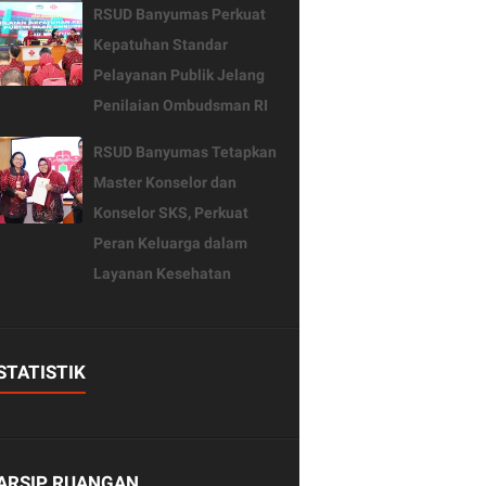
RSUD Banyumas Perkuat
Kepatuhan Standar
Pelayanan Publik Jelang
Penilaian Ombudsman RI
RSUD Banyumas Tetapkan
Master Konselor dan
Konselor SKS, Perkuat
Peran Keluarga dalam
Layanan Kesehatan
STATISTIK
ARSIP RUANGAN