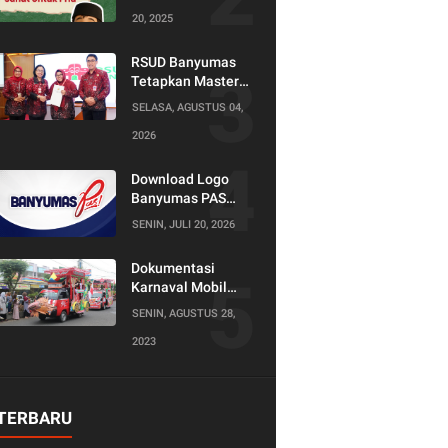
20, 2025
RSUD Banyumas
Tetapkan Master
Konselor dan
SELASA, AGUSTUS 04,
Konselor SKS,
2026
Perkuat Peran
Keluarga dalam
Layanan
Download Logo
Kesehatan
Banyumas PAS
(Produktif Adil dan
SENIN, JULI 20, 2026
Sejahtera)
Dokumentasi
Karnaval Mobil
Hias Tahun 2023
SENIN, AGUSTUS 28,
2023
TERBARU