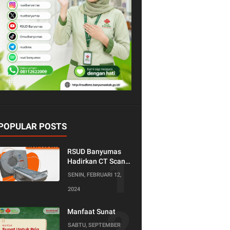
POPULAR POSTS
RSUD Banyumas
Hadirkan CT Scan
128 Slice!
SENIN, FEBRUARI 12,
Teknologi Terkini
2024
untuk Pemeriksaan
yang Lebih
Nyaman dan
Manfaat Sunat
Akurat.
SABTU, SEPTEMBER