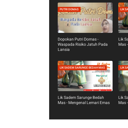
PUTRI DOMAS
LIK 
Dopokan Putri Domas -
Lik 
Waspada Risiko Jatuh Pada
Mas -
Lansia
LIK SADEM SARUNGE BEDAH MAS
LIK 
Lik Sadem Sarunge Bedah
Lik 
Mas - Mengenal Lemari Emas
Mas -