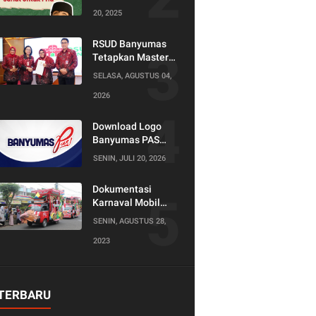
20, 2025
RSUD Banyumas
Tetapkan Master
Konselor dan
SELASA, AGUSTUS 04,
Konselor SKS,
2026
Perkuat Peran
Keluarga dalam
Layanan
Download Logo
Kesehatan
Banyumas PAS
(Produktif Adil dan
SENIN, JULI 20, 2026
Sejahtera)
Dokumentasi
Karnaval Mobil
Hias Tahun 2023
SENIN, AGUSTUS 28,
2023
TERBARU