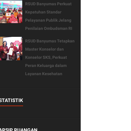
RSUD Banyumas Perkuat
Kepatuhan Standar
Pelayanan Publik Jelang
Penilaian Ombudsman RI
RSUD Banyumas Tetapkan
Master Konselor dan
Konselor SKS, Perkuat
Peran Keluarga dalam
Layanan Kesehatan
STATISTIK
ARSIP RUANGAN