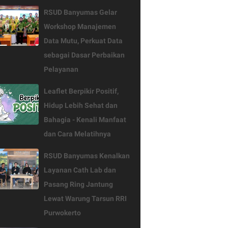
RSUD Banyumas Gelar
Workshop Manajemen
Data Mutu, Perkuat Data
sebagai Dasar Perbaikan
Pelayanan
Leaflet Berpikir Positif,
Hidup Lebih Sehat dan
Bahagia - Kenali Manfaat
dan Cara Melatihnya
RSUD Banyumas Kenalkan
Layanan Cath Lab dan
Pasang Ring Jantung
Lewat Warung Tarsun RRI
Purwokerto