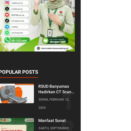
POPULAR POSTS
RSUD Banyumas
Hadirkan CT Scan
128 Slice!
SENIN, FEBRUARI 12,
Teknologi Terkini
2024
untuk Pemeriksaan
yang Lebih
Nyaman dan
Manfaat Sunat
Akurat.
SABTU, SEPTEMBER