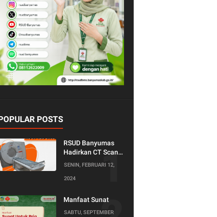
POPULAR POSTS
RSUD Banyumas
Hadirkan CT Scan
128 Slice!
SENIN, FEBRUARI 12,
Teknologi Terkini
2024
untuk Pemeriksaan
yang Lebih
Nyaman dan
Manfaat Sunat
Akurat.
SABTU, SEPTEMBER