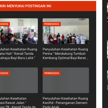
 BANYUMAS
nformasi dan edukasi RSUD Banyumas. Profil, Berita, Foto
 Penyuluhan Kesehatan dan Jadwal Dokter RSUD Banyumas.
IN MENYUKAI POSTINGAN INI
ES2026
PENKES2026
uluhan Kesehatan Ruang
Penyuluhan Kesehatan Ruang
ta Hati " Kenali Tanda
Perina " Mendukung Tumbuh
ahaya Bayi Baru Lahir."
Kembang Optimal Bayi Berat
Lahir Rendah (BBLR) pada Ibu
dan Keluarga di Rumah."
ES2026
PENKES2026