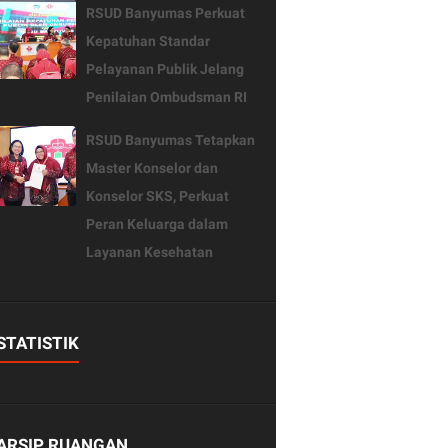
RSUD Banyumas Perkuat
Kepatuhan Standar
Pelayanan Publik Jelang
Penilaian Ombudsman RI
RSUD Banyumas Tetapkan
Master Konselor dan
Konselor SKS, Perkuat
Peran Keluarga dalam
Layanan Kesehatan
STATISTIK
ARSIP RUANGAN