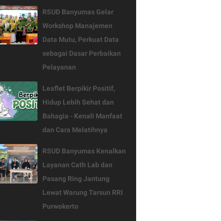
RSUD Banyumas Gelar
Workshop Manajemen
Data Mutu, Perkuat Data
sebagai Dasar Perbaikan
Pelayanan
Leaflet Berpikir Positif,
Hidup Lebih Sehat dan
Bahagia - Kenali Manfaat
dan Cara Melatihnya
RSUD Banyumas Kenalkan
Layanan Cath Lab dan
Pasang Ring Jantung
Lewat Warung Tarsun RRI
Purwokerto