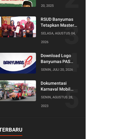
20, 2025
RSUD Banyumas
Tetapkan Master
Konselor dan
SELASA, AGUSTUS 04,
Konselor SKS,
2026
Perkuat Peran
Keluarga dalam
Layanan
Download Logo
Kesehatan
Banyumas PAS
(Produktif Adil dan
SENIN, JULI 20, 2026
Sejahtera)
Dokumentasi
Karnaval Mobil
Hias Tahun 2023
SENIN, AGUSTUS 28,
2023
TERBARU