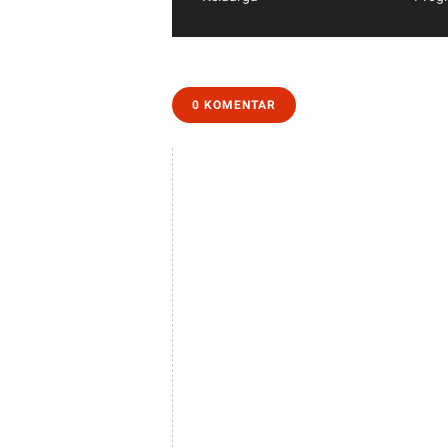
Penyuluhan Kesehatan Ruang
Peny
Permata Hati - Pengasuh
Insta
Keluarga
Progn
Gejal
0 KOMENTAR