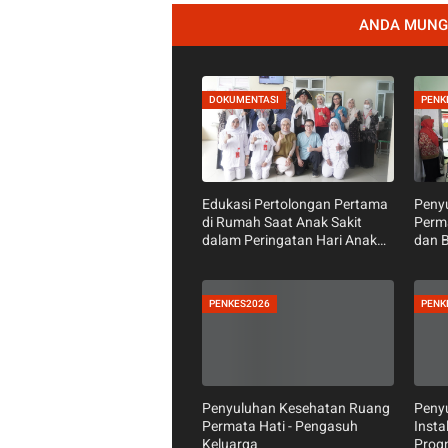
DIPOSTING OLEH
RSUD
Admin Promkes, Menyajikan i
Kegiatan, Leaflet Edukasi,
ANDA MUNGK
DOKUMENTASI
PENK
Edukasi Pertolongan Pertama
Peny
di Rumah Saat Anak Sakit
Perma
dalam Peringatan Hari Anak
dan B
Nasional 2026
PENKES2026
PENK