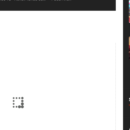
uluhan Kesehatan
Penyuluhan Kesehatan Ruang
lasi Rawat Jalan "
Kanthil - Penanganan Demam
as TB - Kenali Tanda dan
Pada Anak
a TB "