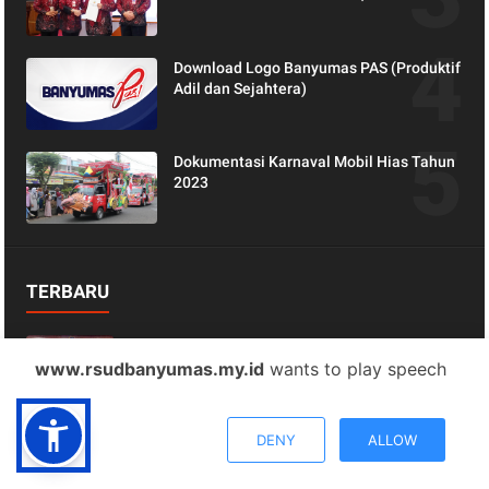
Peran Keluarga dalam Layanan
Kesehatan
Download Logo Banyumas PAS (Produktif
Adil dan Sejahtera)
Dokumentasi Karnaval Mobil Hias Tahun
2023
TERBARU
RSUD Banyumas Gelar Workshop Manajemen
www.rsudbanyumas.my.id
wants to play speech
Data Mutu, Perkuat Data sebagai Dasar
Perbaikan Pelayanan
DENY
ALLOW
Leaflet Berpikir Positif, Hidup Lebih Sehat dan