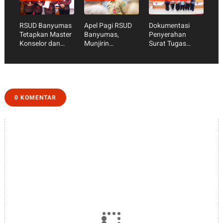
Purwokerto
RSUD Banyumas
Apel Pagi RSUD
Dokumentasi
Tetapkan Master
Banyumas,
Penyerahan
Konselor dan
Munjirin
Surat Tugas
Konselor SKS,
Tekankan
Perawat
Perkuat Peran
Kesiapan
Supervisi
Keluarga dalam
Akreditasi dan
Layanan
Optimalisasi
Kesehatan
S’Laras
0 KOMENTAR