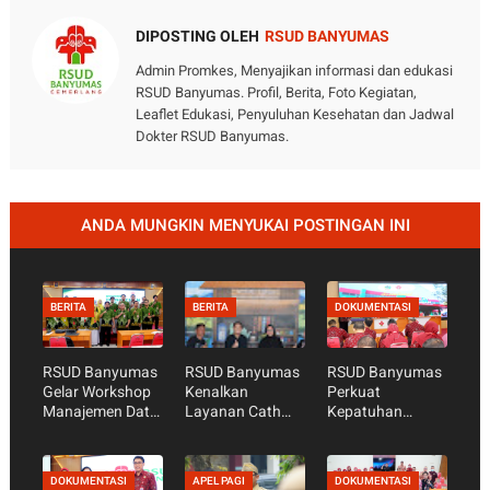
DIPOSTING OLEH
RSUD BANYUMAS
Admin Promkes, Menyajikan informasi dan edukasi
RSUD Banyumas. Profil, Berita, Foto Kegiatan,
Leaflet Edukasi, Penyuluhan Kesehatan dan Jadwal
Dokter RSUD Banyumas.
ANDA MUNGKIN MENYUKAI POSTINGAN INI
BERITA
BERITA
DOKUMENTASI
RSUD Banyumas
RSUD Banyumas
RSUD Banyumas
Gelar Workshop
Kenalkan
Perkuat
Manajemen Data
Layanan Cath
Kepatuhan
Mutu, Perkuat
Lab dan Pasang
Standar
Data sebagai
Ring Jantung
Pelayanan Publik
Dasar Perbaikan
Lewat Warung
Jelang Penilaian
DOKUMENTASI
APEL PAGI
DOKUMENTASI
Pelayanan
Tarsun RRI
Ombudsman RI