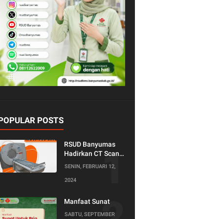
POPULAR POSTS
RSUD Banyumas
Hadirkan CT Scan
128 Slice!
SENIN, FEBRUARI 12,
Teknologi Terkini
2024
untuk Pemeriksaan
yang Lebih
Nyaman dan
Manfaat Sunat
Akurat.
SABTU, SEPTEMBER