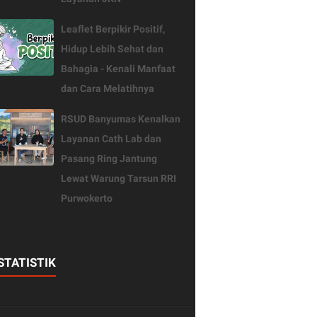
Leaflet Berpikir Positif,
Hidup Lebih Sehat dan
Bahagia - Kenali Manfaat
dan Cara Melatihnya
RSUD Banyumas Kenalkan
Layanan Cath Lab dan
Pasang Ring Jantung
Lewat Warung Tarsun RRI
Purwokerto
STATISTIK