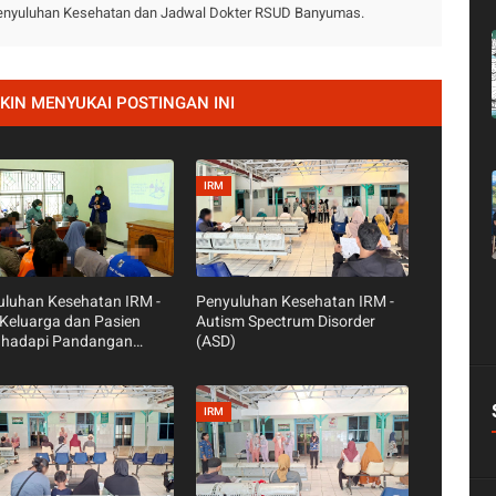
 Penyuluhan Kesehatan dan Jadwal Dokter RSUD Banyumas.
IN MENYUKAI POSTINGAN INI
IRM
uluhan Kesehatan IRM -
Penyuluhan Kesehatan IRM -
Keluarga dan Pasien
Autism Spectrum Disorder
hadapi Pandangan
(ASD)
 dari Masyarakat
IRM