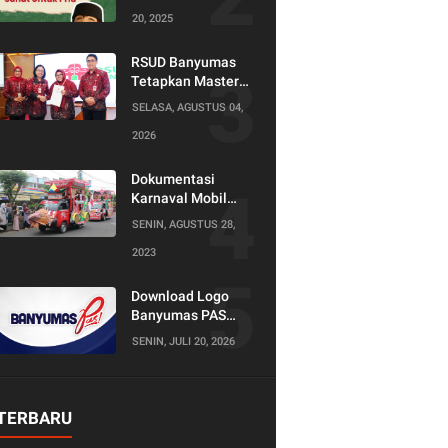
20, 2025
RSUD Banyumas
Tetapkan Master
Konselor dan
SELASA, AGUSTUS 04,
Konselor SKS,
2026
Perkuat Peran
Keluarga dalam
Layanan
Dokumentasi
Kesehatan
Karnaval Mobil
Hias Tahun 2023
SENIN, AGUSTUS 28,
2023
Download Logo
Banyumas PAS
(Produktif Adil dan
SENIN, JULI 20, 2026
Sejahtera)
TERBARU