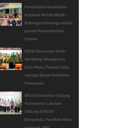
Penyuluhan Kesehatan
Instalasi Rehab Medik -
Dukungan Keluarga dalam
proses Penyembuhan
Pasien
RSUD Banyumas Gelar
Workshop Manajemen
Data Mutu, Perkuat Data
sebagai Dasar Perbaikan
Pelayanan
BPJS Kesehatan Cabang
Purwokerto Lakukan
SibLing di RSUD
Banyumas, Pastikan Mutu
Layanan JKN