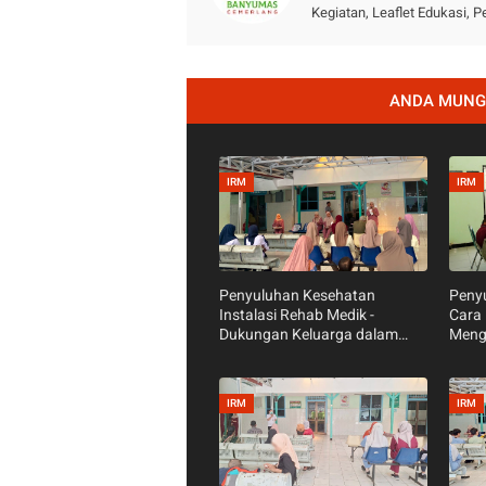
Kegiatan, Leaflet Edukasi,
ANDA MUNGK
IRM
IRM
Penyuluhan Kesehatan
Peny
Instalasi Rehab Medik -
Cara 
Dukungan Keluarga dalam
Meng
proses Penyembuhan Pasien
Buruk
IRM
IRM