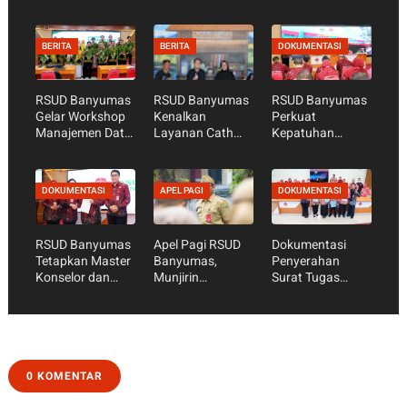
BERITA
BERITA
DOKUMENTASI
RSUD Banyumas
RSUD Banyumas
RSUD Banyumas
Gelar Workshop
Kenalkan
Perkuat
Manajemen Data
Layanan Cath
Kepatuhan
Mutu, Perkuat
Lab dan Pasang
Standar
Data sebagai
Ring Jantung
Pelayanan Publik
Dasar Perbaikan
Lewat Warung
Jelang Penilaian
DOKUMENTASI
APEL PAGI
DOKUMENTASI
Pelayanan
Tarsun RRI
Ombudsman RI
Purwokerto
RSUD Banyumas
Apel Pagi RSUD
Dokumentasi
Tetapkan Master
Banyumas,
Penyerahan
Konselor dan
Munjirin
Surat Tugas
Konselor SKS,
Tekankan
Perawat
Perkuat Peran
Kesiapan
Supervisi
Keluarga dalam
Akreditasi dan
Layanan
Optimalisasi
Kesehatan
S’Laras
0 KOMENTAR