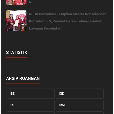
RI
RSUD Banyumas Tetapkan Master Konselor dan
Konselor SKS, Perkuat Peran Keluarga dalam
Layanan Kesehatan
STATISTIK
ARSIP RUANGAN
IBS
IGD
IPJ
IRM