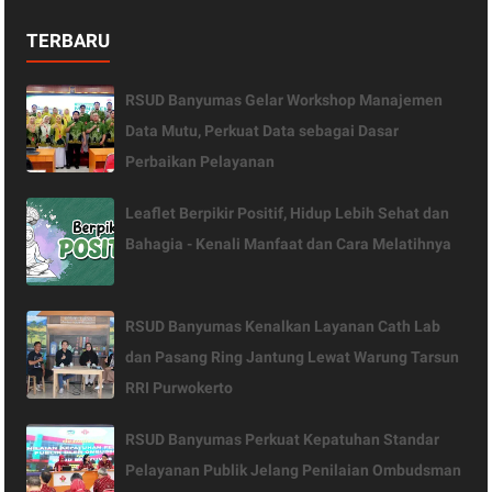
TERBARU
RSUD Banyumas Gelar Workshop Manajemen
Data Mutu, Perkuat Data sebagai Dasar
Perbaikan Pelayanan
Leaflet Berpikir Positif, Hidup Lebih Sehat dan
Bahagia - Kenali Manfaat dan Cara Melatihnya
RSUD Banyumas Kenalkan Layanan Cath Lab
dan Pasang Ring Jantung Lewat Warung Tarsun
RRI Purwokerto
RSUD Banyumas Perkuat Kepatuhan Standar
Pelayanan Publik Jelang Penilaian Ombudsman