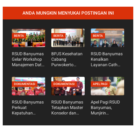
ANDA MUNGKIN MENYUKAI POSTINGAN INI
BERITA
BERITA
BERITA
RSUD Banyumas
BPJS Kesehatan
RSUD Banyumas
Gelar Workshop
Cabang
Kenalkan
Manajemen Data
Purwokerto
Layanan Cath
Mutu, Perkuat
Lakukan SibLing
Lab dan Pasang
Data sebagai
di RSUD
Ring Jantung
Dasar Perbaikan
Banyumas,
Lewat Warung
DOKUMENTASI
DOKUMENTASI
APEL PAGI
Pelayanan
Pastikan Mutu
Tarsun RRI
Layanan JKN
Purwokerto
RSUD Banyumas
RSUD Banyumas
Apel Pagi RSUD
Perkuat
Tetapkan Master
Banyumas,
Kepatuhan
Konselor dan
Munjirin
Standar
Konselor SKS,
Tekankan
Pelayanan Publik
Perkuat Peran
Kesiapan
Jelang Penilaian
Keluarga dalam
Akreditasi dan
Ombudsman RI
Layanan
Optimalisasi