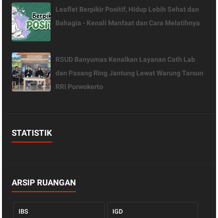
Leaflet Berpikir Positif, Hidup Lebih Sehat dan
Bahagia - Kenali Manfaat dan Cara Melatihnya
RSUD Banyumas Kenalkan Layanan Cath Lab
dan Pasang Ring Jantung Lewat Warung Tarsun
RRI Purwokerto
STATISTIK
ARSIP RUANGAN
IBS
IGD