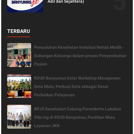
Adil dan Sejahtera)
TERBARU
Penyuluhan Kesehatan Instalasi Rehab Medik -
Dukungan Keluarga dalam proses Penyembuhan
Pasien
RSUD Banyumas Gelar Workshop Manajemen
Data Mutu, Perkuat Data sebagai Dasar
Perbaikan Pelayanan
BPJS Kesehatan Cabang Purwokerto Lakukan
SibLing di RSUD Banyumas, Pastikan Mutu
Layanan JKN