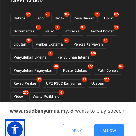
LABEL CLAUD
22
28
349
2
105
Baksos
Bapor
Berita
Desa Binaan
Diklat
1123
1
93
39
Dokumentasi
Galeri
Informasi
Jadwal Dokter
31
26
16
Liputan
Penkes Eksternal
Penkes Karyawan
9
988
Penyuluhan Ekternal
Penyuluhan Internal
48
180
84
Penyuluhan Paguyuban
Poster Edukasi
Putri Domas
22
11
222
Rekap Penkes
UPZ RSUD Banyumas
Ucapan
270
6
Video
Warta Poliklinik
www.rsudbanyumas.my.id
wants to play speech
© COPYRIGHT 2021 -
RSUD BANYUMAS
DENY
ALLOW