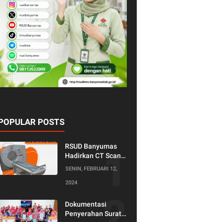
POPULAR POSTS
RSUD Banyumas
Hadirkan CT Scan
128 Slice!
SENIN, FEBRUARI 12,
Teknologi Terkini
2024
untuk Pemeriksaan
yang Lebih
Nyaman dan
Dokumentasi
Akurat.
Penyerahan Surat