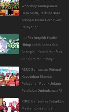
Workshop Manajemen
Data Mutu, Perkuat Data
sebagai Dasar Perbaikan
Pelayanan
Leaflet Berpikir Positif,
Hidup Lebih Sehat dan
Bahagia - Kenali Manfaat
dan Cara Melatihnya
RSUD Banyumas Perkuat
Kepatuhan Standar
Pelayanan Publik Jelang
Penilaian Ombudsman RI
RSUD Banyumas Tetapkan
Master Konselor dan