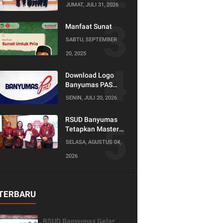
Tugas Perawat
JUMAT, JULI 31, 2026
Supervisi
Manfaat Sunat
SABTU, SEPTEMBER
20, 2025
Download Logo
Banyumas PAS
(Produktif Adil dan
SENIN, JULI 20, 2026
Sejahtera)
RSUD Banyumas
Tetapkan Master
Konselor dan
SELASA, AGUSTUS 04,
Konselor SKS,
2026
Perkuat Peran
Keluarga dalam
Layanan
Kesehatan
TERBARU
RSUD Banyumas Gelar