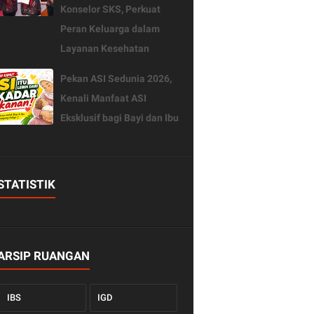
Konselor SKS, Perkuat
Peran Keluarga dalam
Layanan Kesehatan
Pekan ASI Sedunia 2026,
Kenali Manfaat ASI
Eksklusif bagi Bayi dan Ibu
STATISTIK
ARSIP RUANGAN
IBS
IGD