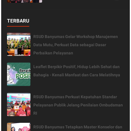
Kesehatan
TERBARU
RSUD Banyumas Gelar Workshop Manajemen
Data Mutu, Perkuat Data sebagai Dasar
Perbaikan Pelayanan
Leaflet Berpikir Positif, Hidup Lebih Sehat dan
Bahagia - Kenali Manfaat dan Cara Melatihnya
RSUD Banyumas Perkuat Kepatuhan Standar
Pelayanan Publik Jelang Penilaian Ombudsman
RI
RSUD Banyumas Tetapkan Master Konselor dan