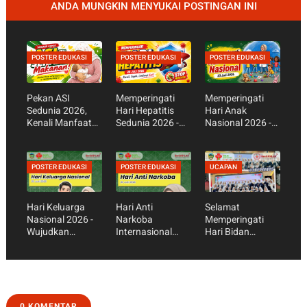
ANDA MUNGKIN MENYUKAI POSTINGAN INI
POSTER EDUKASI
POSTER EDUKASI
POSTER EDUKASI
Pekan ASI
Memperingati
Memperingati
Sedunia 2026,
Hari Hepatitis
Hari Anak
Kenali Manfaat
Sedunia 2026 -
Nasional 2026 -
ASI Eksklusif bagi
Kenali Gejala,
Cegah
Bayi dan Ibu
Cara Mencegah,
Kecanduan
dan Pentingnya
Gadget,
POSTER EDUKASI
POSTER EDUKASI
UCAPAN
Vaksin Hepatitis
Wujudkan Anak
Sehat dan Hebat
Hari Keluarga
Hari Anti
Selamat
Nasional 2026 -
Narkoba
Memperingati
Wujudkan
Internasional
Hari Bidan
Keluarga Sehat,
2026 - Cuma
Nasional 2026
Harmonis, dan
Sekali Coba,
Berkualitas
Benarkah Aman?
Kenali Bahaya
Narkoba dan
Cara
0 KOMENTAR