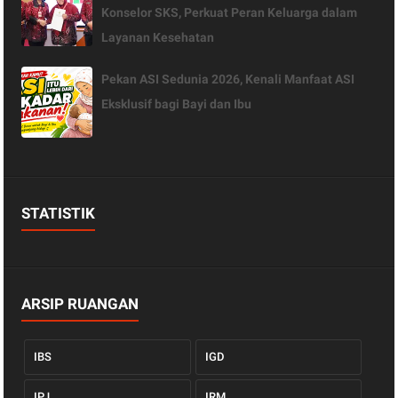
Konselor SKS, Perkuat Peran Keluarga dalam
Layanan Kesehatan
Pekan ASI Sedunia 2026, Kenali Manfaat ASI
Eksklusif bagi Bayi dan Ibu
STATISTIK
ARSIP RUANGAN
IBS
IGD
IPJ
IRM