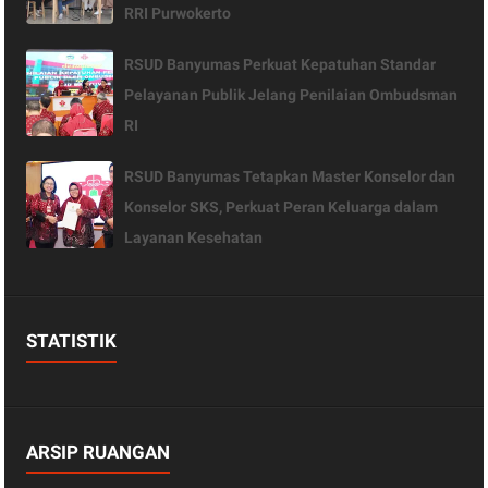
RRI Purwokerto
RSUD Banyumas Perkuat Kepatuhan Standar
Pelayanan Publik Jelang Penilaian Ombudsman
RI
RSUD Banyumas Tetapkan Master Konselor dan
Konselor SKS, Perkuat Peran Keluarga dalam
Layanan Kesehatan
STATISTIK
ARSIP RUANGAN