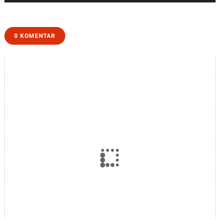
Ade Dwi Nanjar
Susanti Perawat
IGD
0 KOMENTAR