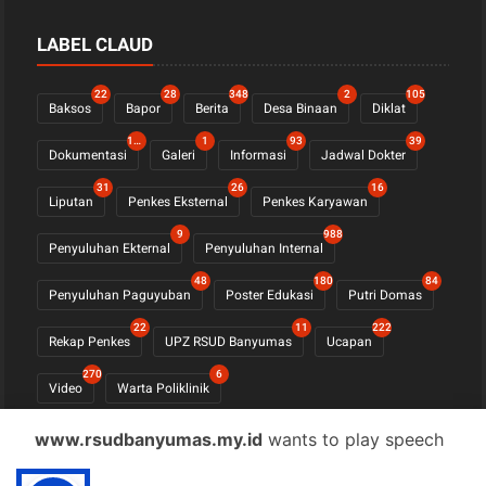
LABEL CLAUD
22
28
348
2
105
Baksos
Bapor
Berita
Desa Binaan
Diklat
1122
1
93
39
Dokumentasi
Galeri
Informasi
Jadwal Dokter
31
26
16
Liputan
Penkes Eksternal
Penkes Karyawan
9
988
Penyuluhan Ekternal
Penyuluhan Internal
48
180
84
Penyuluhan Paguyuban
Poster Edukasi
Putri Domas
22
11
222
Rekap Penkes
UPZ RSUD Banyumas
Ucapan
270
6
Video
Warta Poliklinik
www.rsudbanyumas.my.id
wants to play speech
© COPYRIGHT 2021 -
RSUD BANYUMAS