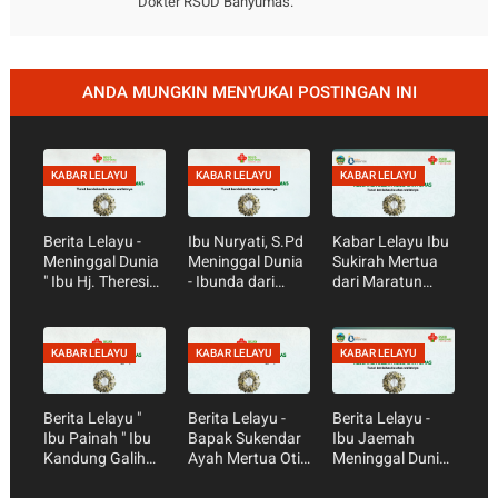
Dokter RSUD Banyumas.
ANDA MUNGKIN MENYUKAI POSTINGAN INI
KABAR LELAYU
KABAR LELAYU
KABAR LELAYU
Berita Lelayu -
Ibu Nuryati, S.Pd
Kabar Lelayu Ibu
Meninggal Dunia
Meninggal Dunia
Sukirah Mertua
" Ibu Hj. Theresia
- Ibunda dari
dari Maratun
Murtinah." Ibunya
Rizal Perawat
Soliah Perawat
Hesti Perawat
Ruang Wijaya
Unit Stroke
Perina RSUD
Kusuma
KABAR LELAYU
KABAR LELAYU
KABAR LELAYU
Banyumas
Berita Lelayu "
Berita Lelayu -
Berita Lelayu -
Ibu Painah " Ibu
Bapak Sukendar
Ibu Jaemah
Kandung Galih
Ayah Mertua Oti
Meninggal Dunia
Frusanto dan
Yanmed
- Ibunda dari Muji