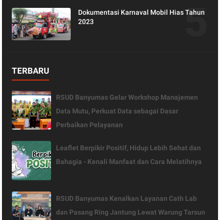
Dokumentasi Karnaval Mobil Hias Tahun
2023
TERBARU
RSUD Banyumas Gelar Workshop Manajemen
Data Mutu, Perkuat Data sebagai Dasar
Perbaikan Pelayanan
Leaflet Berpikir Positif, Hidup Lebih Sehat dan
Bahagia - Kenali Manfaat dan Cara Melatihnya
RSUD Banyumas Kenalkan Layanan Cath Lab
dan Pasang Ring Jantung Lewat Warung Tarsun