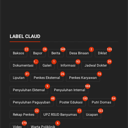
LABEL CLAUD
22
28
349
2
105
Baksos
Bapor
Berita
Desa Binaan
Diklat
1123
1
93
39
Dokumentasi
Galeri
Informasi
Jadwal Dokter
31
26
16
Liputan
Penkes Eksternal
Penkes Karyawan
9
988
Penyuluhan Ekternal
Penyuluhan Internal
48
180
84
Penyuluhan Paguyuban
Poster Edukasi
Putri Domas
22
11
222
Rekap Penkes
UPZ RSUD Banyumas
Ucapan
270
6
Video
Warta Poliklinik