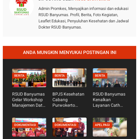
Admin Promkes, Menyajikan informasi dan edukasi
RSUD Banyumas. Profil, Berita, Foto Kegiatan,
Leaflet Edukasi, Penyuluhan Kesehatan dan Jadwal
Dokter RSUD Banyumas.
ANDA MUNGKIN MENYUKAI POSTINGAN INI
BERITA
BERITA
BERITA
RSUD Banyumas
BPJS Kesehatan
RSUD Banyumas
Gelar Workshop
Cabang
Kenalkan
Manajemen Data
Purwokerto
Layanan Cath
Mutu, Perkuat
Lakukan SibLing
Lab dan Pasang
Data sebagai
di RSUD
Ring Jantung
Dasar Perbaikan
Banyumas,
Lewat Warung
DOKUMENTASI
DOKUMENTASI
APEL PAGI
Pelayanan
Pastikan Mutu
Tarsun RRI
Layanan JKN
Purwokerto