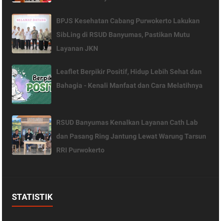
BPJS Kesehatan Cabang Purwokerto Lakukan
SibLing di RSUD Banyumas, Pastikan Mutu
Layanan JKN
Leaflet Berpikir Positif, Hidup Lebih Sehat dan
Bahagia - Kenali Manfaat dan Cara Melatihnya
RSUD Banyumas Kenalkan Layanan Cath Lab
dan Pasang Ring Jantung Lewat Warung Tarsun
RRI Purwokerto
STATISTIK