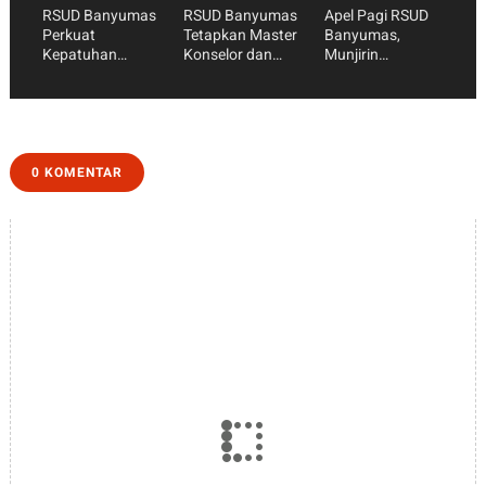
RSUD Banyumas
RSUD Banyumas
Apel Pagi RSUD
Perkuat
Tetapkan Master
Banyumas,
Kepatuhan
Konselor dan
Munjirin
Standar
Konselor SKS,
Tekankan
Pelayanan Publik
Perkuat Peran
Kesiapan
Jelang Penilaian
Keluarga dalam
Akreditasi dan
Ombudsman RI
Layanan
Optimalisasi
Kesehatan
S’Laras
0 KOMENTAR