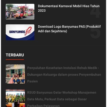
Dokumentasi Karnaval Mobil Hias Tahun
2023
Download Logo Banyumas PAS (Produktif
Adil dan Sejahtera)
TERBARU
Penyuluhan Kesehatan Instalasi Rehab Medik -
Dukungan Keluarga dalam proses Penyembuhan
Pasien
RSUD Banyumas Gelar Workshop Manajemen
Data Mutu, Perkuat Data sebagai Dasar
Perbaikan Pelayanan