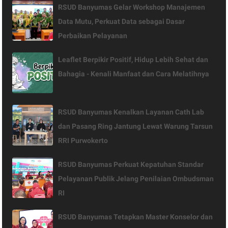
RSUD Banyumas Gelar Workshop Manajemen
Data Mutu, Perkuat Data sebagai Dasar
Perbaikan Pelayanan
Leaflet Berpikir Positif, Hidup Lebih Sehat dan
Bahagia - Kenali Manfaat dan Cara Melatihnya
RSUD Banyumas Kenalkan Layanan Cath Lab
dan Pasang Ring Jantung Lewat Warung Tarsun
RRI Purwokerto
RSUD Banyumas Perkuat Kepatuhan Standar
Pelayanan Publik Jelang Penilaian Ombudsman
RI
RSUD Banyumas Tetapkan Master Konselor dan