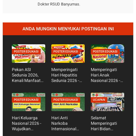
Dokter RSUD Banyumas.
ANDA MUNGKIN MENYUKAI POSTINGAN INI
POSTER EDUKASI
POSTER EDUKASI
POSTER EDUKASI
Pekan ASI
Memperingati
Memperingati
Sedunia 2026,
Hari Hepatitis
Hari Anak
Kenali Manfaat
Sedunia 2026 -
Nasional 2026 -
ASI Eksklusif bagi
Kenali Gejala,
Cegah
Bayi dan Ibu
Cara Mencegah,
Kecanduan
dan Pentingnya
Gadget,
POSTER EDUKASI
POSTER EDUKASI
UCAPAN
Vaksin Hepatitis
Wujudkan Anak
Sehat dan Hebat
Hari Keluarga
Hari Anti
Selamat
Nasional 2026 -
Narkoba
Memperingati
Wujudkan
Internasional
Hari Bidan
Keluarga Sehat,
2026 - Cuma
Nasional 2026