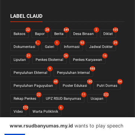
LABEL CLAUD
22
28
349
2
105
Baksos
Bapor
Berita
Desa Binaan
Diklat
1123
1
93
39
Dokumentasi
Galeri
Informasi
Jadwal Dokter
31
26
16
Liputan
Penkes Eksternal
Penkes Karyawan
9
988
Penyuluhan Ekternal
Penyuluhan Internal
48
180
84
Penyuluhan Paguyuban
Poster Edukasi
Putri Domas
22
11
222
Rekap Penkes
UPZ RSUD Banyumas
Ucapan
270
6
Video
Warta Poliklinik
www.rsudbanyumas.my.id
wants to play speech