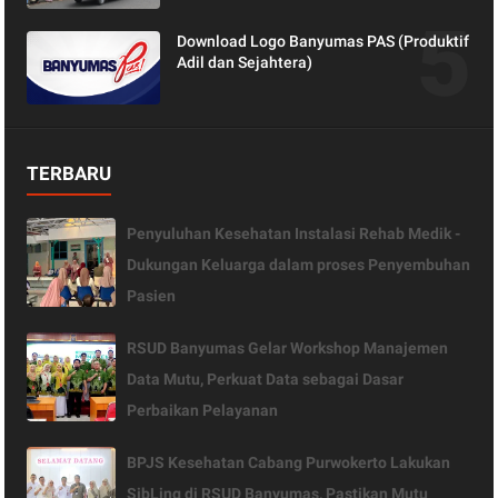
Download Logo Banyumas PAS (Produktif
Adil dan Sejahtera)
TERBARU
Penyuluhan Kesehatan Instalasi Rehab Medik -
Dukungan Keluarga dalam proses Penyembuhan
Pasien
RSUD Banyumas Gelar Workshop Manajemen
Data Mutu, Perkuat Data sebagai Dasar
Perbaikan Pelayanan
BPJS Kesehatan Cabang Purwokerto Lakukan
SibLing di RSUD Banyumas, Pastikan Mutu