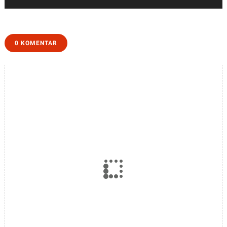
Harmonis, dan
Sekali Coba,
Berkualitas
Benarkah Aman?
Kenali Bahaya
Narkoba dan
Cara
0 KOMENTAR
Mencegahnya