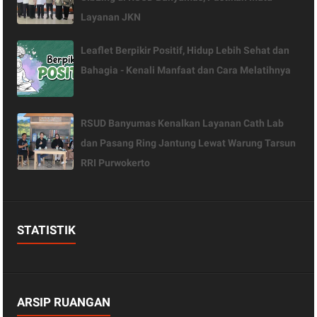
Layanan JKN
Leaflet Berpikir Positif, Hidup Lebih Sehat dan
Bahagia - Kenali Manfaat dan Cara Melatihnya
RSUD Banyumas Kenalkan Layanan Cath Lab
dan Pasang Ring Jantung Lewat Warung Tarsun
RRI Purwokerto
STATISTIK
ARSIP RUANGAN