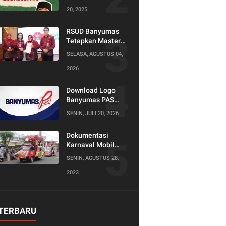
20, 2025
RSUD Banyumas
Tetapkan Master
Konselor dan
SELASA, AGUSTUS 04,
Konselor SKS,
2026
Perkuat Peran
Keluarga dalam
Layanan
Download Logo
Kesehatan
Banyumas PAS
(Produktif Adil dan
SENIN, JULI 20, 2026
Sejahtera)
Dokumentasi
Karnaval Mobil
Hias Tahun 2023
SENIN, AGUSTUS 28,
2023
TERBARU