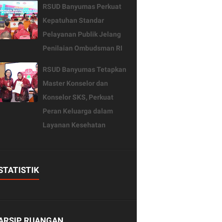
RSUD Banyumas Perkuat
Kepatuhan Standar
Pelayanan Publik Jelang
Penilaian Ombudsman RI
RSUD Banyumas Tetapkan
Master Konselor dan
Konselor SKS, Perkuat
Peran Keluarga dalam
Layanan Kesehatan
STATISTIK
ARSIP RUANGAN