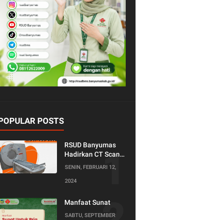
POPULAR POSTS
RSUD Banyumas
Hadirkan CT Scan
128 Slice!
SENIN, FEBRUARI 12,
Teknologi Terkini
2024
untuk Pemeriksaan
yang Lebih
Nyaman dan
Manfaat Sunat
Akurat.
SABTU, SEPTEMBER