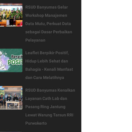
RSUD Banyumas Gelar
Workshop Manajemen
Data Mutu, Perkuat Data
sebagai Dasar Perbaikan
Pelayanan
Leaflet Berpikir Positif,
Hidup Lebih Sehat dan
Bahagia - Kenali Manfaat
dan Cara Melatihnya
RSUD Banyumas Kenalkan
Layanan Cath Lab dan
Pasang Ring Jantung
Lewat Warung Tarsun RRI
Purwokerto