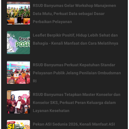
RSUD Banyumas Gelar Workshop Manajemen
Data Mutu, Perkuat Data sebagai Dasar
Perbaikan Pelayanan
Leaflet Berpikir Positif, Hidup Lebih Sehat dan
Bahagia - Kenali Manfaat dan Cara Melatihnya
RSUD Banyumas Perkuat Kepatuhan Standar
Pelayanan Publik Jelang Penilaian Ombudsman
RI
RSUD Banyumas Tetapkan Master Konselor dan
Konselor SKS, Perkuat Peran Keluarga dalam
Layanan Kesehatan
Pekan ASI Sedunia 2026, Kenali Manfaat ASI