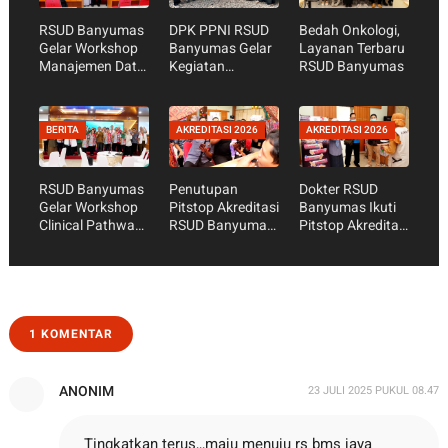
RSUD Banyumas
DPK PPNI RSUD
Bedah Onkologi,
Gelar Workshop
Banyumas Gelar
Layanan Terbaru
Manajemen Data
Kegiatan
RSUD Banyumas
Mutu, Perkuat
Pengabdian
Data sebagai
Masyarakat di
Dasar Perbaikan
Desa Pajerukan
BERITA
AKREDITASI 2026
AKREDITASI 2026
Pelayanan
Kalibagor
RSUD Banyumas
Penutupan
Dokter RSUD
Gelar Workshop
Pitstop Akreditasi
Banyumas Ikuti
Clinical Pathway,
RSUD Banyumas
Pitstop Akreditasi
Perkuat Tata
2026, Semangat
Hari Ke-5,
Kelola Klinis dan
Kolaborasi dan
Perkuat
Tingkatkan Mutu
Budaya Mutu
Kompetensi
Pelayanan
Kegawatdarurat
Pasien
an dan
Keselamatan
1 KOMENTAR
Pasien
ANONIM
23 JULI 2025 PUKUL 08.47
Tingkatkan terus,,,maju menuju rs bms jaya