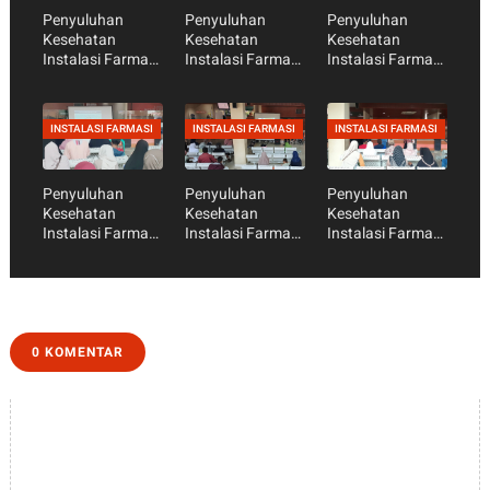
Penyuluhan
Penyuluhan
Penyuluhan
Kesehatan
Kesehatan
Kesehatan
Instalasi Farmasi
Instalasi Farmasi
Instalasi Farmasi
- GERD, Sekedar
- Mitos dan Fakta
- Vaksinasi Dalam
Asam Lambung
Seputar Obat
Perspektif
atau Ancaman
Kesehatan dan
INSTALASI FARMASI
INSTALASI FARMASI
INSTALASI FARMASI
Mematikan?
Syari’at
Penyuluhan
Penyuluhan
Penyuluhan
Kesehatan
Kesehatan
Kesehatan
Instalasi Farmasi
Instalasi Farmasi
Instalasi Farmasi
- Yuk Bijak
- Aturan Minum
- DAGUSIBU
Menggunakan
Obat Saat Puasa
(Dapatkan,
Antibiotik
Gunakan,
Simpan, dan
Buang Obat
dengan Baik dan
0 KOMENTAR
Benar)