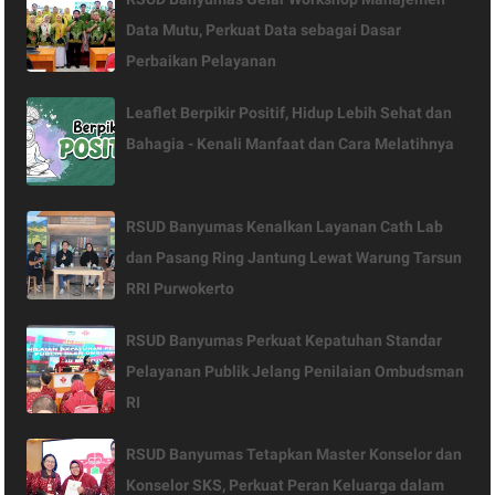
Data Mutu, Perkuat Data sebagai Dasar
Perbaikan Pelayanan
Leaflet Berpikir Positif, Hidup Lebih Sehat dan
Bahagia - Kenali Manfaat dan Cara Melatihnya
RSUD Banyumas Kenalkan Layanan Cath Lab
dan Pasang Ring Jantung Lewat Warung Tarsun
RRI Purwokerto
RSUD Banyumas Perkuat Kepatuhan Standar
Pelayanan Publik Jelang Penilaian Ombudsman
RI
RSUD Banyumas Tetapkan Master Konselor dan
Konselor SKS, Perkuat Peran Keluarga dalam