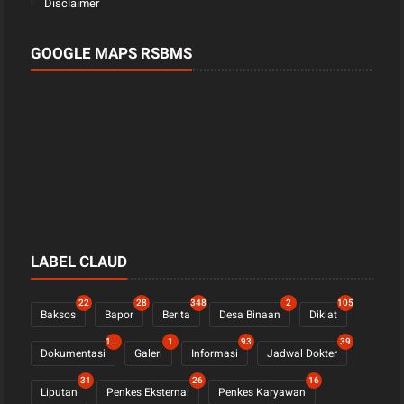
Disclaimer
GOOGLE MAPS RSBMS
LABEL CLAUD
22
28
348
2
105
Baksos
Bapor
Berita
Desa Binaan
Diklat
1122
1
93
39
Dokumentasi
Galeri
Informasi
Jadwal Dokter
31
26
16
Liputan
Penkes Eksternal
Penkes Karyawan