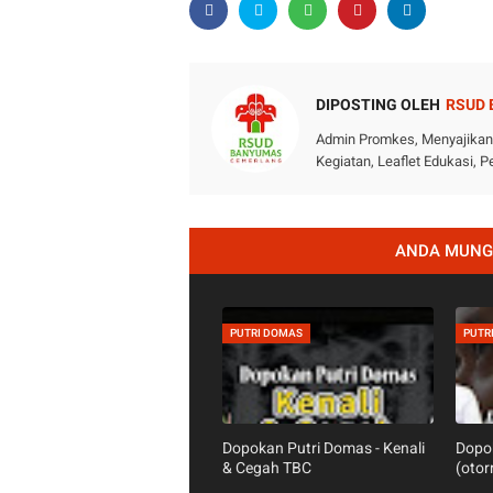
DIPOSTING OLEH
RSUD
Admin Promkes, Menyajikan i
Kegiatan, Leaflet Edukasi,
ANDA MUNGK
PUTRI DOMAS
PUTR
Dopokan Putri Domas - Kenali
Dopok
& Cegah TBC
(otor