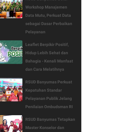
Workshop Manajemen
Data Mutu, Perkuat Data
sebagai Dasar Perbaikan
Pelayanan
Leaflet Berpikir Positif,
Hidup Lebih Sehat dan
Bahagia - Kenali Manfaat
dan Cara Melatihnya
RSUD Banyumas Perkuat
Kepatuhan Standar
Pelayanan Publik Jelang
Penilaian Ombudsman RI
RSUD Banyumas Tetapkan
Master Konselor dan