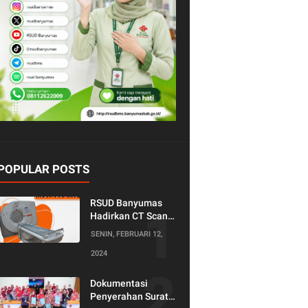
POPULAR POSTS
RSUD Banyumas
Hadirkan CT Scan
128 Slice!
SENIN, FEBRUARI 12,
Teknologi Terkini
2024
untuk Pemeriksaan
yang Lebih
Nyaman dan
Dokumentasi
Akurat.
Penyerahan Surat