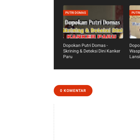
PUTRI DOMAS
PUTR
Dopokan Putri Domas -
Dopok
Skrining & Deteksi Dini Kanker
Wasp
Paru
Lans
0 KOMENTAR