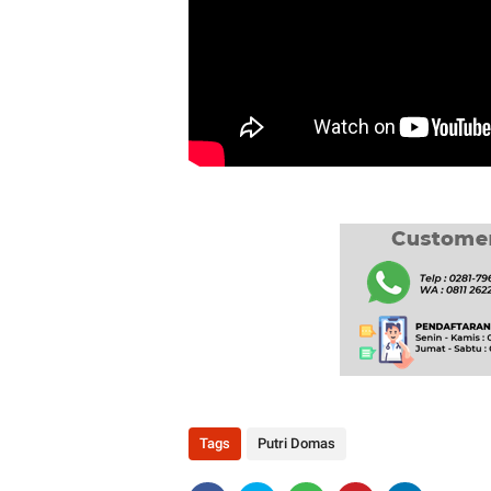
Tags
Putri Domas