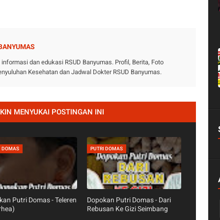
 BANYUMAS
nformasi dan edukasi RSUD Banyumas. Profil, Berita, Foto
 Penyuluhan Kesehatan dan Jadwal Dokter RSUD Banyumas.
IN MENYUKAI POSTINGAN INI
I DOMAS
PUTRI DOMAS
an Putri Domas - Teleren
Dopokan Putri Domas - Dari
rhea)
Rebusan Ke Gizi Seimbang