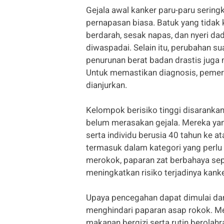
Gejala awal kanker paru-paru sering
pernapasan biasa. Batuk yang tidak 
berdarah, sesak napas, dan nyeri d
diwaspadai. Selain itu, perubahan su
penurunan berat badan drastis juga 
Untuk memastikan diagnosis, pemeri
dianjurkan.
Kelompok berisiko tinggi disarankan
belum merasakan gejala. Mereka yan
serta individu berusia 40 tahun ke a
termasuk dalam kategori yang perlu
merokok, paparan zat berbahaya sepe
meningkatkan risiko terjadinya kanke
Upaya pencegahan dapat dimulai dar
menghindari paparan asap rokok. M
makanan bergizi serta rutin berola