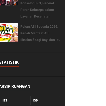
Konselor SKS, Perkuat
Peran Keluarga dalam
Layanan Kesehatan
Pekan ASI Sedunia 2026,
Kenali Manfaat ASI
Eksklusif bagi Bayi dan Ibu
STATISTIK
ARSIP RUANGAN
IBS
IGD