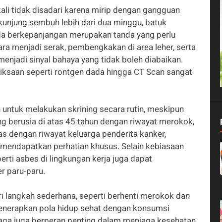
kali tidak disadari karena mirip dengan gangguan
kunjung sembuh lebih dari dua minggu, batuk
ada berkepanjangan merupakan tanda yang perlu
ara menjadi serak, pembengkakan di area leher, serta
menjadi sinyal bahaya yang tidak boleh diabaikan.
ksaan seperti rontgen dada hingga CT Scan sangat
 untuk melakukan skrining secara rutin, meskipun
g berusia di atas 45 tahun dengan riwayat merokok,
tas dengan riwayat keluarga penderita kanker,
 mendapatkan perhatian khusus. Selain kebiasaan
rti asbes di lingkungan kerja juga dapat
r paru-paru.
i langkah sederhana, seperti berhenti merokok dan
enerapkan pola hidup sehat dengan konsumsi
hraga juga berperan penting dalam menjaga kesehatan