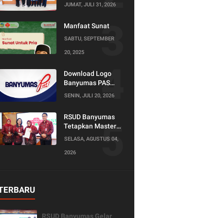
Tugas Perawat
JUMAT, JULI 31, 2026
Supervisi
Manfaat Sunat
SABTU, SEPTEMBER
20, 2025
Download Logo
Banyumas PAS
(Produktif Adil dan
SENIN, JULI 20, 2026
Sejahtera)
RSUD Banyumas
Tetapkan Master
Konselor dan
SELASA, AGUSTUS 04,
Konselor SKS,
2026
Perkuat Peran
Keluarga dalam
Layanan
Kesehatan
TERBARU
RSUD Banyumas Gelar