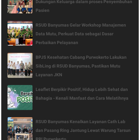
Dukungan Keluarga dalam proses Penyembuhan
Pasien
RSUD Banyumas Gelar Workshop Manajemen
Data Mutu, Perkuat Data sebagai Dasar
Perbaikan Pelayanan
BPJS Kesehatan Cabang Purwokerto Lakukan
SibLing di RSUD Banyumas, Pastikan Mutu
Layanan JKN
Leaflet Berpikir Positif, Hidup Lebih Sehat dan
Bahagia - Kenali Manfaat dan Cara Melatihnya
RSUD Banyumas Kenalkan Layanan Cath Lab
dan Pasang Ring Jantung Lewat Warung Tarsun
RRI Purwokerto