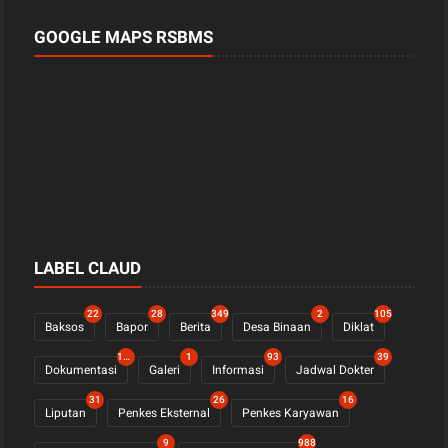
GOOGLE MAPS RSBMS
LABEL CLAUD
22
28
349
2
105
Baksos
Bapor
Berita
Desa Binaan
Diklat
1123
1
93
39
Dokumentasi
Galeri
Informasi
Jadwal Dokter
31
26
16
Liputan
Penkes Eksternal
Penkes Karyawan
9
988