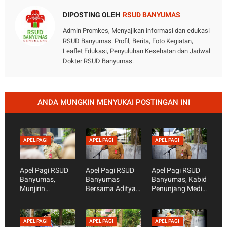
DIPOSTING OLEH
RSUD BANYUMAS
Admin Promkes, Menyajikan informasi dan edukasi
RSUD Banyumas. Profil, Berita, Foto Kegiatan,
Leaflet Edukasi, Penyuluhan Kesehatan dan Jadwal
Dokter RSUD Banyumas.
ANDA MUNGKIN MENYUKAI POSTINGAN INI
APEL PAGI
APEL PAGI
APEL PAGI
Apel Pagi RSUD
Apel Pagi RSUD
Apel Pagi RSUD
Banyumas,
Banyumas
Banyumas, Kabid
Munjirin
Bersama Aditya
Penunjang Medis
Tekankan
Garik Waskita
Agus Riyanto
Kesiapan
Nugraha, S.Sos -
Tekankan
Akreditasi dan
Persiapan
Kesiapan
APEL PAGI
APEL PAGI
APEL PAGI
Optimalisasi
Penilaian
Fasilitas untuk