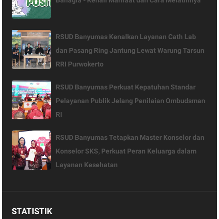
Bahagia - Kenali Manfaat dan Cara Melatihnya
RSUD Banyumas Kenalkan Layanan Cath Lab
dan Pasang Ring Jantung Lewat Warung Tarsun
RRI Purwokerto
RSUD Banyumas Perkuat Kepatuhan Standar
Pelayanan Publik Jelang Penilaian Ombudsman
RI
RSUD Banyumas Tetapkan Master Konselor dan
Konselor SKS, Perkuat Peran Keluarga dalam
Layanan Kesehatan
STATISTIK