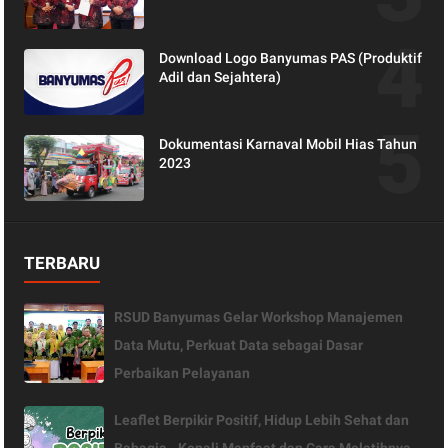
Peran Keluarga dalam Layanan
Kesehatan
Download Logo Banyumas PAS (Produktif
Adil dan Sejahtera)
Dokumentasi Karnaval Mobil Hias Tahun
2023
TERBARU
RSUD Banyumas Gelar Workshop Manajemen
Data Mutu, Perkuat Data sebagai Dasar
Perbaikan Pelayanan
Leaflet Berpikir Positif, Hidup Lebih Sehat dan