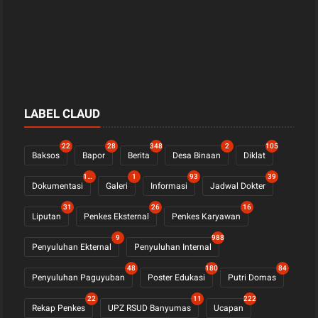
LABEL CLAUD
22
28
348
2
105
Baksos
Bapor
Berita
Desa Binaan
Diklat
1122
1
93
39
Dokumentasi
Galeri
Informasi
Jadwal Dokter
31
26
16
Liputan
Penkes Eksternal
Penkes Karyawan
9
988
Penyuluhan Ekternal
Penyuluhan Internal
48
180
84
Penyuluhan Paguyuban
Poster Edukasi
Putri Domas
22
11
222
Rekap Penkes
UPZ RSUD Banyumas
Ucapan