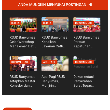
ANDA MUNGKIN MENYUKAI POSTINGAN INI
BERITA
BERITA
DOKUMENTASI
RSUD Banyumas
RSUD Banyumas
RSUD Banyumas
Gelar Workshop
Kenalkan
Perkuat
Manajemen Data
Layanan Cath
Kepatuhan
Mutu, Perkuat
Lab dan Pasang
Standar
Data sebagai
Ring Jantung
Pelayanan Publik
Dasar Perbaikan
Lewat Warung
Jelang Penilaian
DOKUMENTASI
APEL PAGI
DOKUMENTASI
Pelayanan
Tarsun RRI
Ombudsman RI
Purwokerto
RSUD Banyumas
Apel Pagi RSUD
Dokumentasi
Tetapkan Master
Banyumas,
Penyerahan
Konselor dan
Munjirin
Surat Tugas
Konselor SKS,
Tekankan
Perawat
Perkuat Peran
Kesiapan
Supervisi
Keluarga dalam
Akreditasi dan
Layanan
Optimalisasi
Kesehatan
S’Laras