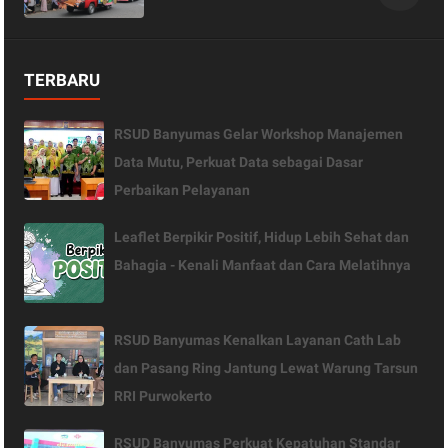
TERBARU
RSUD Banyumas Gelar Workshop Manajemen
Data Mutu, Perkuat Data sebagai Dasar
Perbaikan Pelayanan
Leaflet Berpikir Positif, Hidup Lebih Sehat dan
Bahagia - Kenali Manfaat dan Cara Melatihnya
RSUD Banyumas Kenalkan Layanan Cath Lab
dan Pasang Ring Jantung Lewat Warung Tarsun
RRI Purwokerto
RSUD Banyumas Perkuat Kepatuhan Standar