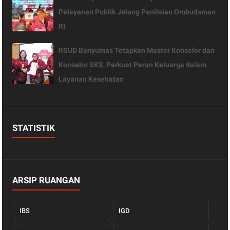
Pelayanan Publik Jelang Penilaian Ombudsman
RI
RSUD Banyumas Tetapkan Master Konselor dan
Konselor SKS, Perkuat Peran Keluarga dalam
Layanan Kesehatan
STATISTIK
ARSIP RUANGAN
IBS
IGD