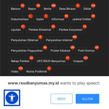
22
28
348
2
105
Baksos
Bapor
Berita
Desa Binaan
Diklat
1122
1
93
39
Dokumentasi
Galeri
Informasi
Jadwal Dokter
31
26
16
Liputan
Penkes Eksternal
Penkes Karyawan
9
988
Penyuluhan Ekternal
Penyuluhan Internal
48
180
84
Penyuluhan Paguyuban
Poster Edukasi
Putri Domas
22
11
222
Rekap Penkes
UPZ RSUD Banyumas
Ucapan
270
6
Video
Warta Poliklinik
www.rsudbanyumas.my.id
wants to play speech
© COPYRIGHT 2021 -
RSUD BANYUMAS
DENY
ALLOW