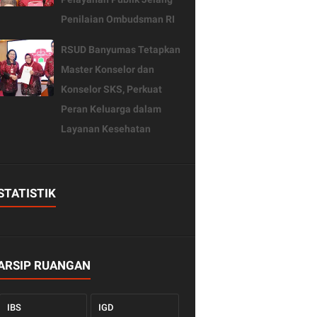
Penilaian Ombudsman RI
RSUD Banyumas Tetapkan
Master Konselor dan
Konselor SKS, Perkuat
Peran Keluarga dalam
Layanan Kesehatan
STATISTIK
ARSIP RUANGAN
IBS
IGD