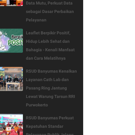
Data Mutu, Perkuat Data
sebagai Dasar Perbaikan
Pelayanan
Leaflet Berpikir Positif,
Hidup Lebih Sehat dan
Bahagia - Kenali Manfaat
dan Cara Melatihnya
RSUD Banyumas Kenalkan
Layanan Cath Lab dan
Pasang Ring Jantung
Lewat Warung Tarsun RRI
Purwokerto
RSUD Banyumas Perkuat
Kepatuhan Standar
Pelayanan Publik Jelang