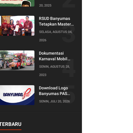
20, 2025
RSUD Banyumas
Tetapkan Master
Konselor dan
SELASA, AGUSTUS 04,
Konselor SKS,
2026
Perkuat Peran
Keluarga dalam
Layanan
Dokumentasi
Kesehatan
Karnaval Mobil
Hias Tahun 2023
SENIN, AGUSTUS 28,
2023
Download Logo
Banyumas PAS
(Produktif Adil dan
SENIN, JULI 20, 2026
Sejahtera)
TERBARU