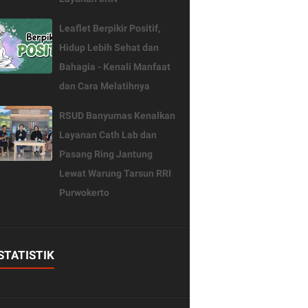
Leaflet Berpikir Positif,
Hidup Lebih Sehat dan
Bahagia - Kenali Manfaat
dan Cara Melatihnya
RSUD Banyumas Kenalkan
Layanan Cath Lab dan
Pasang Ring Jantung
Lewat Warung Tarsun RRI
Purwokerto
STATISTIK