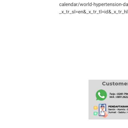
calendar/world-hypertension-d
_x_tr_sl=en&_x_tr_tl=id&_x_tr_h