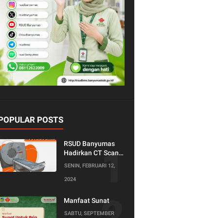
POPULAR POSTS
RSUD Banyumas
Hadirkan CT Scan
128 Slice!
SENIN, FEBRUARI 12,
Teknologi Terkini
2024
untuk Pemeriksaan
yang Lebih
Nyaman dan
Manfaat Sunat
Akurat.
SABTU, SEPTEMBER