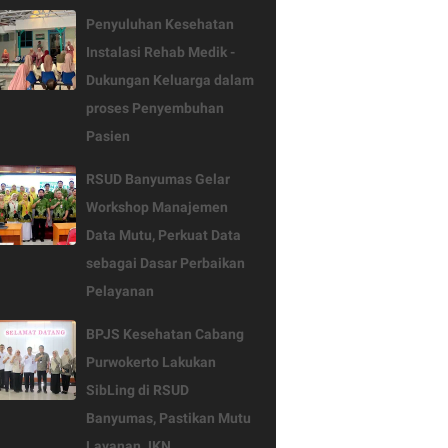
Penyuluhan Kesehatan
Instalasi Rehab Medik -
Dukungan Keluarga dalam
proses Penyembuhan
Pasien
RSUD Banyumas Gelar
Workshop Manajemen
Data Mutu, Perkuat Data
sebagai Dasar Perbaikan
Pelayanan
BPJS Kesehatan Cabang
Purwokerto Lakukan
SibLing di RSUD
Banyumas, Pastikan Mutu
Layanan JKN