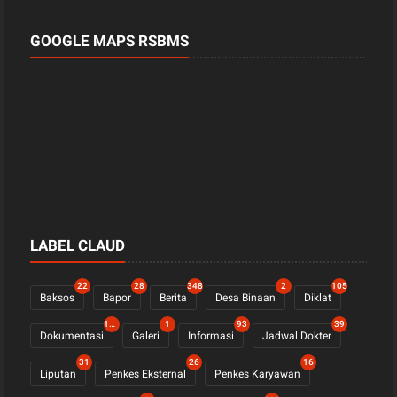
GOOGLE MAPS RSBMS
LABEL CLAUD
22
28
348
2
105
Baksos
Bapor
Berita
Desa Binaan
Diklat
1122
1
93
39
Dokumentasi
Galeri
Informasi
Jadwal Dokter
31
26
16
Liputan
Penkes Eksternal
Penkes Karyawan