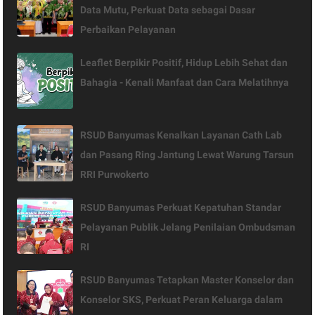
Data Mutu, Perkuat Data sebagai Dasar
Perbaikan Pelayanan
Leaflet Berpikir Positif, Hidup Lebih Sehat dan
Bahagia - Kenali Manfaat dan Cara Melatihnya
RSUD Banyumas Kenalkan Layanan Cath Lab
dan Pasang Ring Jantung Lewat Warung Tarsun
RRI Purwokerto
RSUD Banyumas Perkuat Kepatuhan Standar
Pelayanan Publik Jelang Penilaian Ombudsman
RI
RSUD Banyumas Tetapkan Master Konselor dan
Konselor SKS, Perkuat Peran Keluarga dalam