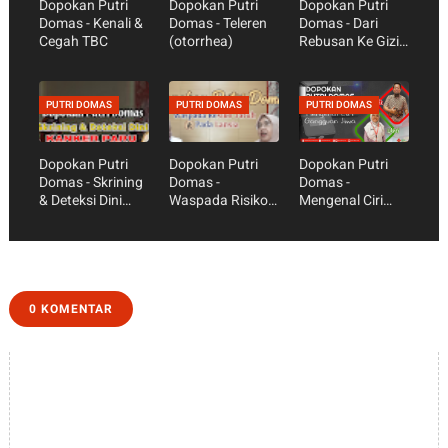
Dopokan Putri
Dopokan Putri
Dopokan Putri
Domas - Kenali &
Domas - Teleren
Domas - Dari
Cegah TBC
(otorrhea)
Rebusan Ke Gizi
Seimbang
PUTRI DOMAS
PUTRI DOMAS
PUTRI DOMAS
Dopokan Putri
Dopokan Putri
Dopokan Putri
Domas - Skrining
Domas -
Domas -
& Deteksi Dini
Waspada Risiko
Mengenal Ciri
Kanker Paru
Jatuh Pada
Gangguan Jiwa
Lansia
0 KOMENTAR