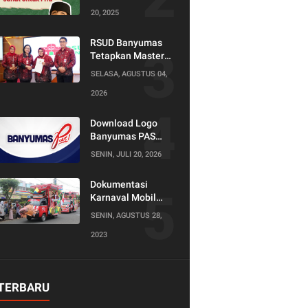
20, 2025
RSUD Banyumas
Tetapkan Master
Konselor dan
SELASA, AGUSTUS 04,
Konselor SKS,
2026
Perkuat Peran
Keluarga dalam
Layanan
Download Logo
Kesehatan
Banyumas PAS
(Produktif Adil dan
SENIN, JULI 20, 2026
Sejahtera)
Dokumentasi
Karnaval Mobil
Hias Tahun 2023
SENIN, AGUSTUS 28,
2023
TERBARU