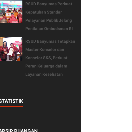
RSUD Banyumas Perkuat
Kepatuhan Standar
Pelayanan Publik Jelang
Penilaian Ombudsman RI
RSUD Banyumas Tetapkan
Master Konselor dan
Konselor SKS, Perkuat
Peran Keluarga dalam
Layanan Kesehatan
STATISTIK
ARSIP RUANGAN