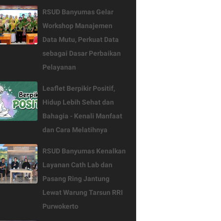
RSUD Banyumas Gelar
Workshop Manajemen
Data Mutu, Perkuat Data
sebagai Dasar Perbaikan
Pelayanan
Leaflet Berpikir Positif,
Hidup Lebih Sehat dan
Bahagia - Kenali Manfaat
dan Cara Melatihnya
RSUD Banyumas Kenalkan
Layanan Cath Lab dan
Pasang Ring Jantung
Lewat Warung Tarsun RRI
Purwokerto