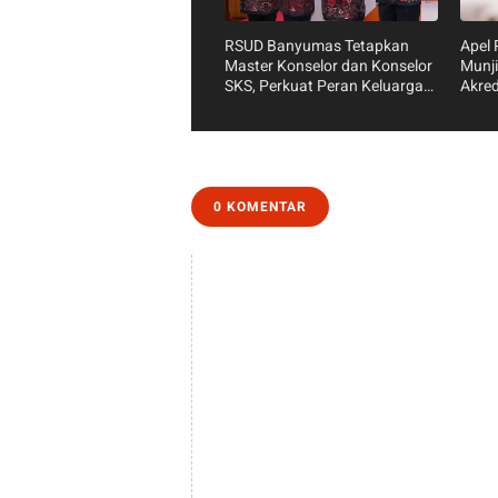
RSUD Banyumas Tetapkan
Apel
Master Konselor dan Konselor
Munji
SKS, Perkuat Peran Keluarga
Akred
dalam Layanan Kesehatan
S’Lar
0 KOMENTAR