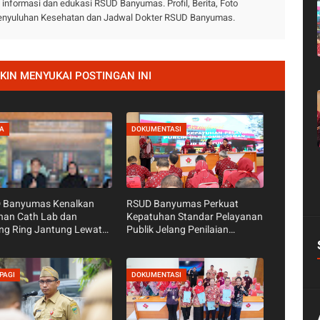
nformasi dan edukasi RSUD Banyumas. Profil, Berita, Foto
 Penyuluhan Kesehatan dan Jadwal Dokter RSUD Banyumas.
IN MENYUKAI POSTINGAN INI
TA
DOKUMENTASI
 Banyumas Kenalkan
RSUD Banyumas Perkuat
nan Cath Lab dan
Kepatuhan Standar Pelayanan
ng Ring Jantung Lewat
Publik Jelang Penilaian
ng Tarsun RRI
Ombudsman RI
okerto
PAGI
DOKUMENTASI