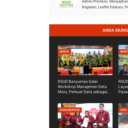
Admin Promkes, Menyajikan i
Kegiatan, Leaflet Edukasi,
ANDA MUNGK
BERITA
BERI
RSUD Banyumas Gelar
RSUD
Workshop Manajemen Data
Laya
Mutu, Perkuat Data sebagai
Pasa
Dasar Perbaikan Pelayanan
Waru
Purw
DOKUMENTASI
APEL 