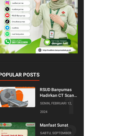
POPULAR POSTS
RSUD Banyumas
Hadirkan CT Scan
128 Slice!
SENIN, FEBRUARI 12,
Teknologi Terkini
2024
untuk Pemeriksaan
yang Lebih
Nyaman dan
Manfaat Sunat
Akurat.
SABTU, SEPTEMBER